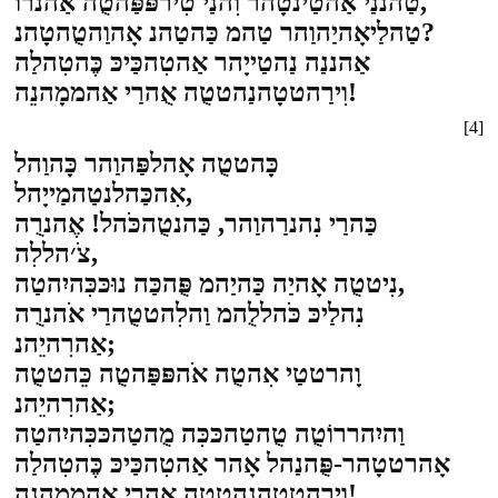
טַהננַי אַהטַינטָהר וִהנַי טִירפּפַּהטֻה אַהנרוֹ,
טַהלַיאָהיַהוַהר טַהמ כַּהטַהנ אָהוַהטֻהטָהנ?
אַהננַה נַהטַייָהר אַהטִהכַּיכּ כֶּהטִהלַה
וִירַהטטָהנַהטטֻה אֻהרַי אַהממָהנֵה!
[4]
כָּהטטֻה אָהלפַּהוַהר כָּהוַהל
אִהכַּהלנטַהמַייָהל,
כַּהרַי נִהנרַהוַהר, כַּהנטֻהכֹּהל! אֶהנרֻה
צֹ׳הללִה,
נִיטטֻה אָהיַה כַּהיַהמ פֻּהכַּה נוּכּכִּהיִהטַה,
נִהלַיכּ כֹּהללֻהמ וַהלִהטטֻהרַי אֹהנרֻה
אַהרִהיֵהנ;
וָהרטטַי אִהטֻה אֹהפּפַּהטֻה כֵּהטטֻה
אַהרִהיֵהנ;
וַהיִהררוֹטֻה טֻהטַהכּכִּה מֻהטַהכּכִּהיִהטַה
אָהרטטָהר-פֻּהנַהל אָהר אַהטִהכַּיכּ כֶּהטִהלַה
וִירַהטטָהנַהטטֻה אֻהרַי אַהממָהנֵה!