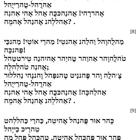
אַהרֻהל-טֻהרַייֻהל
אָהררָהי! אֻהנַהכּכֻּה אָהל אָהי אִהנִה
אַהללֵהנ אֶהנַהל אָהמֵה? .
[8]
מַהלֻהוָהל וַהלַהנ אֵהנטִי! מַהרַי אוֹטִי! מַהנכַּי
פַּהנכָּה!
טֹהלֻהוָהר אַהוַהר טֻהיַהר אָהיִהנַה טִירטטַהל
אֻהנַה טֹהלִהלֵה;
צֶ׳הלֻה וָהר פֶּהננַיט טֶהנפָּהל וֶהננֶהי נַהללוּר
אַהרֻהל-טֻהרַייֻהל
אַהלַהכָּה! אֻהנַהכּכֻּה אָהל אָהי אִהנִה
אַהללֵהנ אֶהנַהל אָהמֵה? .
[9]
כָּהר אוּר פֻּהנַהל אֶהיטִה, כַּהרַי כַּהללִהט
טִהרַיכּ כַּייָהל
פָּהר אוּר פֻּהכַּהל אֶהיטִה, טִהכַּהל פַּהל מָה