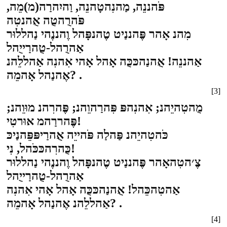
פֹּהננֵה, מַהנִהטָהנֵה, וַהיִהרַה(מ)מֵה,
פֹּהרֻהטֻה אֻהנטִה
מִהנ אָהר פֶּהננַיט טֶהנפָּהל וֶהננֶהי נַהללוּר
אַהרֻהל-טֻהרַייֻהל
אַהננֵה! אֻהנַהכּכֻּה אָהל אָהי אִהנִה אַהללֵהנ
אֶהנַהל אָהמֵה? .
[3]
מֻהטִהיֵהנ; אִהנִהפּ פִּהרַהוֵהנ; פֶּהרִהנ מוּוֵהנ;
פֶּהררַהמ אוּרטִי!
כֹּהטִהיֵהנ פַּהלַה פֹּהייֵה אֻהרַיפּפֵּהנַיכּ
כֻּהרִהכּכֹּהל, נִי!
צֶ׳הטִהאָהר פֶּהננַיט טֶהנפָּהל וֶהננֶהי נַהללוּר
אַהרֻהל-טֻהרַייֻהל
אַהטִהכֵּהל! אֻהנַהכּכֻּה אָהל אָהי אִהנִה
אַהללֵהנ אֶהנַהל אָהמֵה? .
[4]