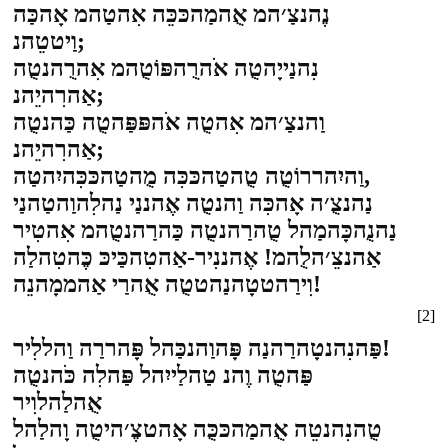
נֶהנצַ׳המ אֻהמַהכּכֵּה אִהטַהמ אָהכַּה
וַיטטֵהנ;
נִהנַייָהטֻה אֹהרֻהפּוֹטֻהמ אִהרֻהנטֻה
אַהרִהיֵהנ;
וַהנצַ׳המ אִהטֻה אֹהפּפַּהטֻה כַּהנטֻה
אַהרִהיֵהנ;
וַהיִהררוֹטֻה טֻהטַהכּכִּה מֻהטַהכּכִּהיִהטַה,
נַהנצֻ׳ה אָהכִּה וַהנטֻה אֶהננַי נַהלִהוַהטַהנַי
נַהנֻהכָּהמַהל טֻהרַהנטֻה כַּהרַהנטֻהמ אִהטִיר
אַהנצֵ׳הלֻהמ! אֶהננִיר-אַהטִהכַּיכּ כֶּהטִהלַה
וִירַהטטָהנַהטטֻה אֻהרַי אַהממָהנֵה!
[2]
פַּהנִהנטָהרַהנַה פָּהוַהנכַּהל פָּהררַה וַהללִיר!
פַּהטֻה וֶהנ טַהלַייִהל פַּהלִה כֹּהנטֻה
אֻהלַהלוִיר
טֻהנִהנטֵה אֻהמַהכּכֻּה אָהטצֶ׳היטֻה וָהלַהל