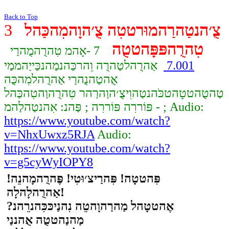
Back to Top
צֻ׳הנטַהרַהמוּרטטִה צֻ׳הוָהמִהכַּהל
3
טִהרֻהפּפָּהטטֻה
7 -אָהמ טִהרֻהמֻהרַי
7.001
אַהרֻהלטַהרֻה וֵהרכַּהנמַהנכַּייַהממַי
אֻהטַהנֻהרַי אַהרֻהלמִהכֻּה
טַהטֻהטטָהטכֹּהנטַהוִיצֻ׳הוַהרַהר טִהרֻהוַהטִהכַּהל
- פּוֹררִה פּוֹררִה ; פַּהנ: אִהנטַהלַהמ ; Audio:
https://www.youtube.com/watch?
v=NhxUwxz5RJA
Audio:
https://www.youtube.com/watch?
v=g5cyWyIOPY8
פִּהטטָה! פִּהרַיצ׳וּטִי! פֶּהרֻהמָהנֵה!
אַהרֻהלָהלָה!
אֶהטטָהל מַהרַהוָהטֵה נִהנַיכּכִּהנרֵהנ?
מַהנַהטטֻה אֻהננַי