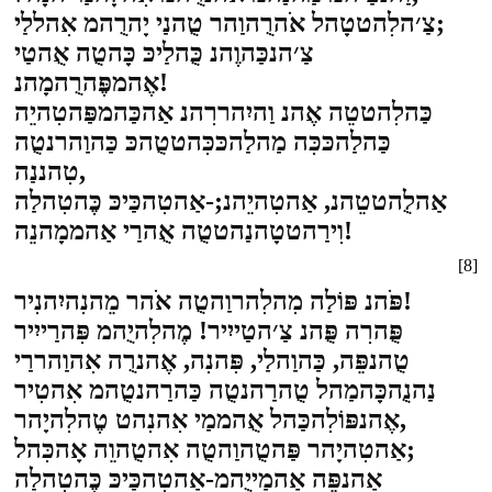
צַ׳הלִהטטָהל אֹהרֻהוַהר טֻהנַי יָהרֻהמ אִהללַי;
צַ׳הנכַּהוֶהנ כֻּהלַיכּ כָּהטֻה אֻהטַי
אֶהמפֶּהרֻהמָהנ!
כַּהלִהטטֵה אֶהנ וַהיִהררִהנ אַהכַּהמפַּהטִהיֵה
כַּהלַהכּכִּה מַהלַהכּכִּהטטֻהכּ כַּהוַהרנטֻה
טִהננַה,
אַהלֻהטטֵהנ, אַהטִהיֵהנ;-אַהטִהכַּיכּ כֶּהטִהלַה
וִירַהטטָהנַהטטֻה אֻהרַי אַהממָהנֵה!
[8]
פֹּהנ פּוֹלַה מִהלִהרוַהטֻה אֹהר מֵהנִהיִהנִיר!
פֻּהרִה פֻּהנ צַ׳הטַייִיר! מֶהלִהיֻהמ פִּהרַייִיר
טֻהנפֵּה, כַּהוַהלַי, פִּהנִה, אֶהנרֻה אִהוַהררַי
נַהנֻהכָּהמַהל טֻהרַהנטֻה כַּהרַהנטֻהמ אִהטִיר
אֶהנפּוֹלִהכַּהל אֻהממַי אִהנִהט טֶהלִהיָהר,
אַהטִהיָהר פַּהטֻהוַהטֻה אִהטֻהוֵה אָהכִּהל;
אַהנפֵּה אַהמַייֻהמ-אַהטִהכַּיכּ כֶּהטִהלַה