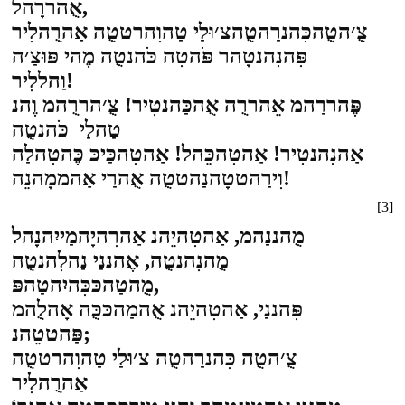
אֻהררָהל,
צֻ׳הטֻהכִּהנרַהטֻהצ׳וּלַי טַהוִהרטטֻה אַהרֻהלִיר
פִּהנִהנטָהר פֹּהטִה כֹּהנטֻה מֶהי פּוּצַ׳ה
וַהללִיר!
פֶּהררַהמ אֵהררֻה אֻהכַּהנטִיר! צֻ׳הררֻהמ וֶהנ
טַהלַי כֹּהנטֻה
אַהנִהנטִיר! אַהטִהכֵּהל! אַהטִהכַּיכּ כֶּהטִהלַה
וִירַהטטָהנַהטטֻה אֻהרַי אַהממָהנֵה!
[3]
מֻהננַהמ, אַהטִהיֵהנ אַהרִהיָהמַייִהנָהל
מֻהנִהנטֻה, אֶהננַי נַהלִהנטֻה
מֻהטַהכּכִּהיִהטַהפּ,
פִּהננַי, אַהטִהיֵהנ אֻהמַהכּכֻּה אָהלֻהמ
פַּהטטֵהנ;
צֻ׳הטֻה כִּהנרַהטֻה צ׳וּלַי טַהוִהרטטֻה
אַהרֻהלִיר