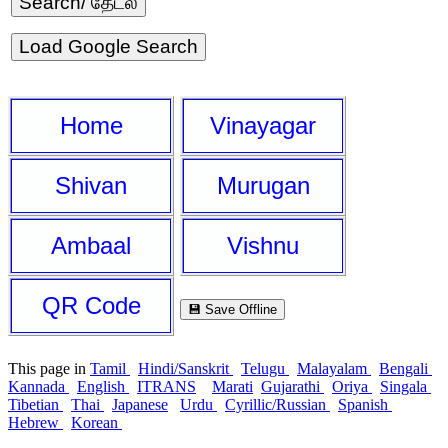
Load Google Search
Home
Vinayagar
Shivan
Murugan
Ambaal
Vishnu
QR Code
💾 Save Offline
This page in
Tamil
Hindi/Sanskrit
Telugu
Malayalam
Bengali
Kannada
English
ITRANS
Marati
Gujarathi
Oriya
Singala
Tibetian
Thai
Japanese
Urdu
Cyrillic/Russian
Spanish
Hebrew
Korean