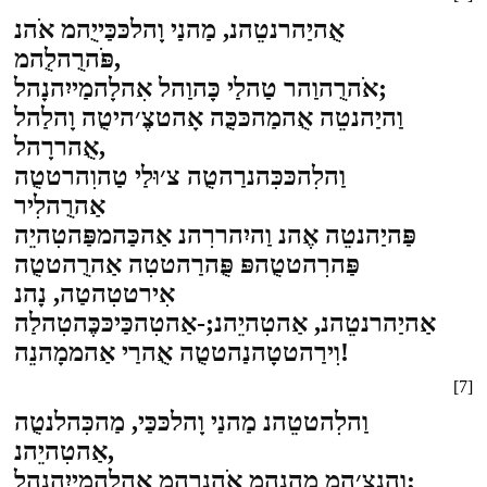
אֻהיַהרנטֵהנ, מַהנַי וָהלכּכַּייֻהמ אֹהנ
פֹּהרֻהלֻהמ,
אֹהרֻהוַהר טַהלַי כָּהוַהל אִהלָהמַייִהנָהל;
וַהיַהנטֵה אֻהמַהכּכֻּה אָהטצֶ׳היטֻה וָהלַהל
אֻהררָהל,
וַהלִהכּכִּהנרַהטֻה צ׳וּלַי טַהוִהרטטֻה
אַהרֻהלִיר
פַּהיַהנטֵה אֶהנ וַהיִהררִהנ אַהכַּהמפַּהטִהיֵה
פַּהרִהטטֻהפּ פֻּהרַהטטִה אַהרֻהטטֻה
אִירטטִהטַה, נָהנ
אַהיַהרנטֵהנ, אַהטִהיֵהנ;-אַהטִהכַּיכּכֶּהטִהלַה
וִירַהטטָהנַהטטֻה אֻהרַי אַהממָהנֵה!
[7]
וַהלִהטטֵהנ מַהנַי וָהלכּכַּי, מַהכִּהלנטֻה
אַהטִהיֵהנ,
וַהנצַ׳המ מַהנַהמ אֹהנרֻהמ אִהלָהמַייִהנָהל;