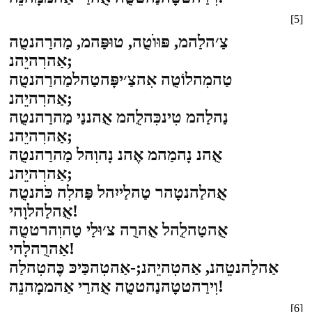
[5]
צַ׳הלַהמ, פּוּוֺטֻה, טוּפַּהמ, מַהרַהנטֻה
אַהרִהיֵהנ;
טַהמִהלוֹטֻה אִהצַ׳יפָּהטַהלמַהרַהנטֻה
אַהרִהיֵהנ;
נַהלַהמ טִינכִּהלֻהמ אֻהננַי מַהרַהנטֻה
אַהרִהיֵהנ;
אֻהנ נָהמַהמ אֶהנ נָהוִהל מַהרַהנטֻה
אַהרִהיֵהנ;
אֻהלַהנטָהר טַהלַייִהל פַּהלִה כֹּהנטֻה
אֻהלַהלוָהי!
אֻהטַהלֻהל אֻהרֻה צ׳וּלַי טַהוִהרטטֻה
אַהרֻהלָהי!
אַהלַהנטֵהנ, אַהטִהיֵהנ;-אַהטִהכַּיכּ כֶּהטִהלַה
וִירַהטטָהנַהטטֻה אֻהרַי אַהממָהנֵה!
[6]