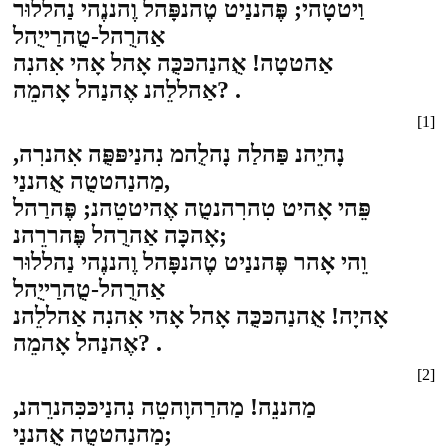
וַיטטָהי; פֶּהננַיט טֶהנפָּהל וֶהננֶהי נַהללוּר
אַהרֻהל-טֻהרַייֻהל
אַהטטָה! אֻהנַהכּכֻּה אָהל אָהי אִהנִה
אַהללֵהנ אֶהנַהל אָהמֵה? .
[1]
נָהיֵהנ פַּהלַה נָהלֻהמ נִהנַיפּפֻּה אִהנרִה,
מַהנַהטטֻה אֻהננַי,
פֵּהי אָהיט טִהרִהנטֻה אֶהיטטֵהנ; פֶּהרַהל
אָהכָּה אַהרֻהל פֶּהררֵהנ;
וֵהי אָהר פֶּהננַיט טֶהנפָּהל וֶהננֶהי נַהללוּר
אַהרֻהל-טֻהרַייֻהל
אָהיָה! אֻהנַהכּכֻּה אָהל אָהי אִהנִה אַהללֵהנ
אֶהנַהל אָהמֵה? .
[2]
מַהננֵה! מַהרַהוָהטֵה נִהנַיכּכִּהנרֵהנ,
מַהנַהטטֻה אֻהננַי;