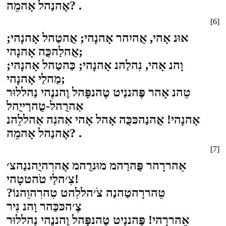
אֶהנַהל אָהמֵה? .
[6]
אוּנ אָהי, אֻהיִהר אָהנָהי; אֻהטַהל אָהנָהי;
אֻהלַהכֻּה אָהנָהי;
וָהנ אָהי, נִהלַהנ אָהנָהי; כַּהטַהל אָהנָהי;
מַהלַי אָהנָהי;
טֵהנ אָהר פֶּהננַיט טֶהנפָּהל וֶהננֶהי נַהללוּר
אַהרֻהל-טֻהרַייֻהל
אָהנָהי! אֻהנַהכּכֻּה אָהל אָהי אִהנִה אַהללֵהנ
אֶהנַהל אָהמֵה? .
[7]
אֵהררָהר פֻּהרַהמ מוּנרֻהמ אֶהרִהיֻהננַהצ׳
צִ׳הלַי טֹהטטָהי!
טֵהררָהטַהנַה צֹ׳הללִהט טִהרִהוֵהנוֹ?
צֶ׳הכּכַּהר וָהנ נִיר
אֵהררָהי! פֶּהננַיט טֶהנפָּהל וֶהננֶהי נַהללוּר