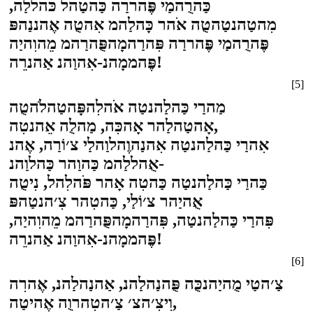
כַּהרֻהמַי פֶּהררַה כַּהטַהל כֹּהללַה,
מִהטַהנטַהטֻה אֹהר כָּהלַהמ אִהטֻה אֶהננַהפּ
פֶּהרֻהמַי פֶּהררַה פִּהרַהמָהפֻּהרַהמ מֵהוִהיַה
פֶּהממָהנ-אִהוַהנ אַהנרֵה!
[5]
מַהרַי כַּהלַהנטַה אֹהלִהפָּהטַהלֹהטֻה
אָהטַהלַהר אָהכִּה, מַהלֻה אֵהנטִה,
אִהרַי כַּהלַהנטַה אִהנַהוֶהלוַהלַי צ׳וֹרַה, אֶהנ
אֻהללַהמ כַּהוַהר כַּהלוַהנ-
כַּהרַי כַּהלַהנטַה כַּהטִה אָהר פֹּהלִהל, נִיטֻה
אֻהיַהר צ׳וֹלַי, כַּהטִהר צִ׳הנטַהפּ
פִּהרַי כַּהלַהנטַה, פִּהרַהמָהפֻּהרַהמ מֵהוִהיַה,
פֶּהממָהנ-אִהוַהנ אַהנרֵה!
[6]
צַ׳הטַי מֻהיַהנכֻּה פֻּהנַהלַהנ, אַהנַהלַהנ, אֶהרִה
וִיצִ׳הצ׳ צַ׳הטִהרוֻה אֶהיטַה,