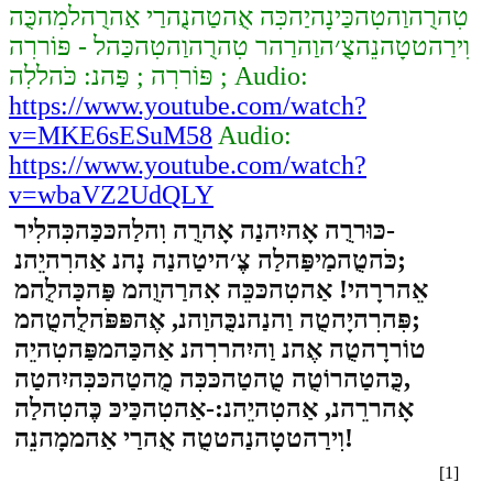
טִהרֻהוַהטִהכַּינָהיַהכִּה אֻהטַהנֻהרַי אַהרֻהלמִהכֻּה
וִירַהטטָהנֵהצֻ׳הוַהרַהר טִהרֻהוַהטִהכַּהל - פּוֹררִה
פּוֹררִה ; פַּהנ: כֹּהללִה ; Audio:
https://www.youtube.com/watch?
v=MKE6sESuM58
Audio:
https://www.youtube.com/watch?
v=wbaVZ2UdQLY
כּוּררֻה אָהיִהנַה אָהרֻה וִהלַהכּכַּהכִּהלִיר-
כֹּהטֻהמַיפַּהלַה צֶ׳היטַהנַה נָהנ אַהרִהיֵהנ;
אֵהררָהי! אַהטִהכּכֵּה אִהרַהוֻהמ פַּהכַּהלֻהמ
פִּהרִהיָהטֻה וַהנַהנכֻּהוַהנ, אֶהפּפֹּהלֻהטֻהמ;
טוֹררָהטֻה אֶהנ וַהיִהררִהנ אַהכַּהמפַּהטִהיֵה
כֻּהטַהרוֹטֻה טֻהטַהכּכִּה מֻהטַהכּכִּהיִהטַה,
אָהררֵהנ, אַהטִהיֵהנ:-אַהטִהכַּיכּ כֶּהטִהלַה
וִירַהטטָהנַהטטֻה אֻהרַי אַהממָהנֵה!
[1]