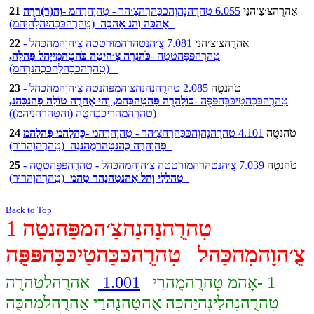
אַהרֻהצ׳צַ׳הנַי
6.055 טִהרֻהנָהוֻהכּכַּהרַהצַ׳הר - טֵהוָהרַהמ -
וֵה(ר)ררֻה
21
(טִהרֻהכּכַּהיִהלָהיַהמ)
אָהכִּה וִהנ אָהכִּה
אַהרֻהצ׳צַ׳הנַי
7.081 צֻ׳הנטַהרַהמוּרטטִה צֻ׳הוָהמִהכַּהל -
22
טִהרֻהפּפָּהטטֻה -
כֹּהנרֻה צֶ׳היטַה כֹּהטֻהמַייָהל פַּהלַה,
(טִהרֻהכּכַּהלֻהכּכֻּהנרַהמ)
טֹהנטֻה
2.085 טִהרֻהנָהנַהצַ׳המפַּהנטַה צֻ׳הוָהמִהכַּהל -
23
טִהרֻהכּכַּהטַיכּכָּהפּפֻּה -
כּוֹלַהרֻה פַּהטִהכַּהמ, וֵהי אֻהרֻה טוֹלִה פַּהנכַּהנ,
(טִהרֻהמַהרַיכּכָּהטֻה (וֵהטָהרַהניַהמ))
טֹהנטֻה
4.101 טִהרֻהנָהוֻהכּכַּהרַהצַ׳הר - טֵהוָהרַהמ -
כֻּהלַהמ פַּהלַהמ
24
(טִהרֻהוָהרוּר)
פָּהוַהרֻה כֻּהנטַהרמֻהננֵה
טֹהנטֻה
7.039 צֻ׳הנטַהרַהמוּרטטִה צֻ׳הוָהמִהכַּהל - טִהרֻהפּפָּהטטֻה -
25
(טִהרֻהוָהרוּר)
טִהללַי וָהל אַהנטַהנַהר טַהמ
Back to Top
טִהרֻהנָהנַהצַ׳המפַּהנטַה
1
צֻ׳הוָהמִהכַּהל טִהרֻהכּכַּהטַיכּכָּהפּפֻּה
1 -אָהמ טִהרֻהמֻהרַי
1.001
אַהרֻהלטַהרֻה
טִהרֻהנִהלַינָהיַהכִּה אֻהטַהנֻהרַי אַהרֻהלמִהכֻּה