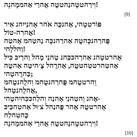
וִירַהטטָהנַהטטֻה אֻהרַי אַהממָהנֵה!
[9]
פּוֹרטטָהי, אַהנכֻּה אֹהר אָהנַייִהנ אִיר
אֻהרִה-טוֹל!
פֻּהרַהנכָּהטֻה אַהרַהנכָּה נַהטַהמ אָהטַה
וַהללָהי!
אָהרטטָהנ אַהרַהכּכַּהנ טַהנַי מָהל וַהרַיכּ כִּיל
אַהטַהרטטִהטטֻה, אַהרֻהל צֶ׳היטַה אַהטֻה
כַּהרֻהטָהי;
וֵהרטטֻהמ פֻּהרַהנטֻהמ וִהלֻהנטֻהמ
אֶהלֻהנטָהל,
אֶהנ וֵהטַהנַי אָהנַה וִהלַהכּכִּהיִהטָהי-
אָהרטטֻה אָהר פֻּהנַהל צ׳וּל אַהטִהכַּיכּ
כֶּהטִהלַה
וִירַהטטָהנַהטטֻה אֻהרַי אַהממָהנֵה!
[10]