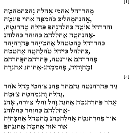
[1]
מֻהררַהל אָהמַי אִהלַה נָהכַּהמֹהטֻה
אֵהנַהמֻהלַיכּ כֹּהמפֻּה אַהוַי פּוּנטֻה,
וַהררַהל אוֹטֻה כַּהלַהנָהפּ פַּהלִה טֵהרנטֻה,
אֶהנַהטֻה אֻהללַהמ כַּהוַהר כַּהלוַהנ-
כַּהררַהל כֵּהטטַהל אֻהטַייָהר פֶּהרִהיָהר
כַּהלַהל כַּייָהל טֹהלֻהטֻה אֵהטטַה,
פֶּהררַהמ אוּרנטַה, פִּהרַהמָהפֻּהרַהמ
מֵהוִהיַה, פֶּהממָהנ-אִהוַהנ אַהנרֵה!
[2]
נִיר פַּהרַהנטַה נִהמִהר פֻּהנ צַ׳הטַי מֵהל אֹהר
נִהלָה וֶהנמַהטִה צ׳וּטִה,
אֵהר פַּהרַהנטַה אִהנַה וֶהל וַהלַי צ׳וֹרַה, אֶהנ
אֻהללַהמ כַּהוַהר כַּהלוַהנ-
אוּר פַּהרַהנטַה אֻהלַהכִּהנ מֻהטַהל אָהכִּהיַה
אוֹר אוּר אִהטֻה אֶהננַהפּ