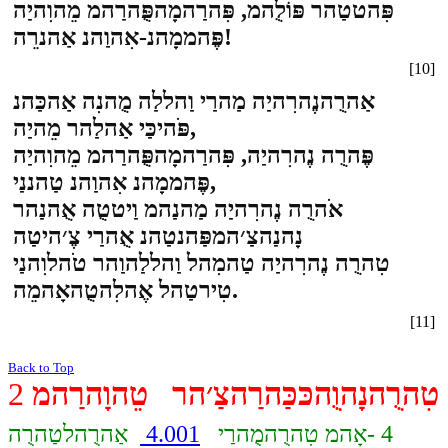
פִּהטטַהר פּוֹלֻהמ, פִּהרַהמָהפֻּהרַהמ מֵהוִהיַה
פֶּהממָהנ-אִהוַהנ אַהנרֵה!
[10]
אַהרֻהנֶהרִהיַה מַהרַי וַהללַה מֻהנִה אַהכַּהנ
פֹּהיכַּי אַהלַהר מֵהיַה,
פֶּהרֻה נֶהרִהיַה, פִּהרַהמָהפֻּהרַהמ מֵהוִהיַה
פֶּהממָהנ אִהוַהנ טַהננַי,
אֹהרֻה נֶהרִהיַה מַהנַהמ וַיטטֻה אֻהנַהר
נָהנַהצַ׳המפַּהנטַהנ אֻהרַי צֶ׳היטַה
טִהרֻה נֶהרִהיַה טַהמִהל וַהללַהוַהר טֹהלוִהנַי
טִירטַהל אֶהלִהטֻהאָהמֵה.
[11]
Back to Top
טִהרֻהנָהוֻהכּכַּהרַהצַ׳הר טֵהוָהרַהמ
2
4 -אָהמ טִהרֻהמֻהרַי
4.001
אַהרֻהלטַהרֻה