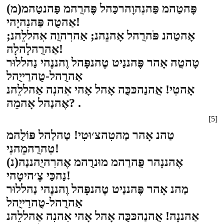
פָּהטַהמ פַּהנִהוָהרכַּהל פֶּהרֻהמ פַּהנטַהמ(מ)
אַהטֻה פַּהנִהיָהי!
אָהטַהנ פֹּהרֻהל אָהנֵהנ; אַהרִהוֻה אִהללֵהנ;
אַהרֻהלָהלָה!
טָהטֻה אָהר פֶּהננַיט טֶהנפָּהל וֶהננֶהי נַהללוּר
אַהרֻהל-טֻהרַייֻהל
אָהטִי! אֻהנַהכּכֻּה אָהל אָהי אִהנִה אַהללֵהנ
אֶהנַהל אָהמֵה? .
[5]
טַהנ אָהר מַהטִהצ׳וּטִי! טַהלַהל פּוֹלֻהמ
טִהרֻהמֵהנִי!
אֶהננָהר פֻּהרַהמ מוּנרֻהמ אֶהרִהיֻהננַה(נ)
נַהכַּי צֶ׳היטָהי!
מַהנ אָהר פֶּהננַיט טֶהנפָּהל וֶהננֶהי נַהללוּר
אַהרֻהל-טֻהרַייֻהל
אַהננָה! אֻהנַהכּכֻּה אָהל אָהי אִהנִה אַהללֵהנ