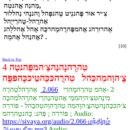
מַהנִה אֻהנטִה,
צִ׳יר אוּר פֶּהננַיט טֶהנפָּהל וֶהננֶהי נַהללוּר
אַהרֻהל-טֻהרַייֻהל
אָהרוּרַהנ אֶהמפֶּהרֻהמָהרכֻּה אָהל אַהללֵהנ
אֶהנַהל אָהמֵה? .
[10]
Back to Top
טִהרֻהנָהנַהצַ׳המפַּהנטַה
4
צֻ׳הוָהמִהכַּהל טִהרֻהכּכַּהטַיכּכָּהפּפֻּה
2 -אָהמ טִהרֻהמֻהרַי
2.066
אַהרֻהלטַהרֻה
מִינָהטצִ׳היַהממַי אֻהטַהנֻהרַי אַהרֻהלמִהכֻּה
צֹ׳הכּכַּהנָהטַהצֻ׳הוָהמִה טִהרֻהוַהטִהכַּהל - פּוֹררִה
פּוֹררִה ; פַּהנ: כָּהנטָהרַהמ ; Audio:
https://sivaya.org/audio/2.066 மந்திரம்
ஆவது நீறு.mp3
Audio: