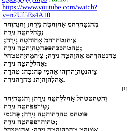
https://www.youtube.com/watch?
v=n2Uf5Es4A10
מַהנטִהרַהמ אָהוַהטֻה נִירֻה; וָהנַהוַהר
מֵהלַהטֻה נִירֻה;
צֻ׳הנטַהרַהמ אָהוַהטֻה נִירֻה;
טֻהטִהכּכַּהפּפַּהטֻהוַהטֻה נִירֻה;
טַהנטִהרַהמ אָהוַהטֻה נִירֻה; צַ׳המַהיַהטטִהל
אֻהללַהטֻה נִירֻה;
צֶ׳הנטֻהוַהרוָהי אֻהמַי פַּהנכַּהנ טִהרֻה
אָהלַהוָהיָהנ טִהרֻהנִירֵה.
[1]
וֵהטַהטטִהל אֻהללַהטֻה נִירֻה; וֶהנטֻהיַהר
טִירפּפַּהטֻה נִירֻה;
פּוֹטַהמ טַהרֻהוַהטֻה נִירֻה; פֻּהנמַי
טַהוִהרפּפַּהטֻה נִירֻה;
אוֹטַהט טַהכֻּהוַהטֻה נִירֻה; אֻהנמַייִהל