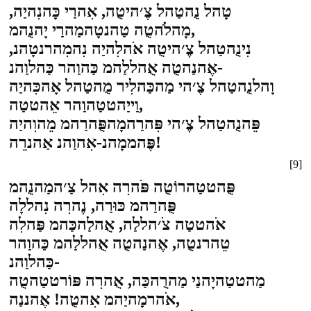
טָהל נֻהטַהל צֶ׳היטֻה, אִהרַי כָּהנִהיַה,
מָהלֹהטֻה טַהנטָהמַהרַי יָהנֻהמ,
נִינֻהטַהל צֶ׳היטֻה אֹהלִהיַה נִהמִהרנטָהנ,
אֶהנַהטֻה אֻהללַהמ כַּהוַהר כַּהלוַהנ-
וָהלנֻהטַהל צֶ׳הי מַהכַּהלִיר מֻהטַהל אָהכִּהיַה
וַייַהטטַהוַהר אֵהטטַה,
פֵּהנֻהטַהל צֶ׳הי פִּהרַהמָהפֻּהרַהמ מֵהוִהיַה
פֶּהממָהנ-אִהוַהנ אַהנרֵה!
[9]
פֻּהטטַהרוֹטֻה פֹּהרִה אִהל צַ׳המַהנֻהמ
פֻּהרַהמ כּוּרַה, נֶהרִה נִהללָה
אֹהטטַה צֹ׳הללַה, אֻהלַהכַּהמ פַּהלִה
טֵהרנטֻה, אֶהנַהטֻה אֻהללַהמ כַּהוַהר
כַּהלוַהנ-
מַהטטַהיָהנַי מַהרֻהכַּה, אֻהרִה פּוֹרטטַהטֻה
אֹהרמָהיַהמ אִהטֻה! אֶהננַה,