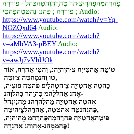
פִּהרַהמַהפֻּהרִיצַ׳הר טִהרֻהוַהטִהכַּהל - פּוֹררִה
פּוֹררִה ; פַּהנ: נַהטטַהפָּהטַי ; Audio:
https://www.youtube.com/watch?v=Yq-
NOZQxd64
Audio:
https://www.youtube.com/watch?
v=aMbVA3-pBEY
Audio:
https://www.youtube.com/watch?
v=awJj7vVhUOk
טוֹטֻה אֻהטַייַה צֶ׳הוִהיַהנ, וִהטַי אֵהרִה, אוֹר
טוּ וֶהנמַהטִה צ׳וּטִה,
כָּהטֻה אֻהטַייַה צֻ׳הטַהלַיפּ פֹּהטִה פּוּצִ׳ה,
אֶהנ אֻהללַהמ כַּהוַהר כַּהלוַהנ-
אֵהטֻה אֻהטַייַה מַהלַהרָהנ מֻהנַינָהל
פַּהנִהנטֻה אֵהטטַה, אַהרֻהלצֶ׳היטַה,
פִּיטֻהאֻהטַייַה פִּהרַהמָהפֻּהרַהמ מֵהוִהיַה,
פֶּהממָהנ-אִהוַהנ אַהנרֵה!