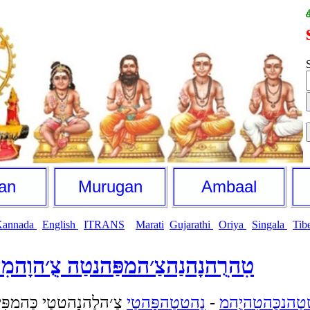
S
an
Murugan
Ambaal
Kannada
English
ITRANS
Marati
Gujarathi
Oriya
Singala
Tib
טִהרֻהנָהנַהצַ׳המפַּהנטַה צֻ׳הוָהמִ
טַהנכֻּהטִהיֻהמ
-
נַהטטַהפָּהטַי
צַ׳הלַהנָהטטַי כַּהמפִּ