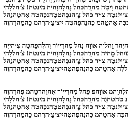
מָהטַה וִיטִה מַהרֻהכַּהל נִהלָהוִהיַה מַינטַה! צֹ׳הללָהי
י צ׳וּלנטַה צִ׳יר כֹּהל צֶ׳הנכָּהטטַהנכֻּהטִה אַהטַהנֻהל
ֹיִהל מֵהיַה מַהרֻהכַּהל נִהלָהוִהיַה מַינטַה! צֹ׳הללָהי
 צ׳וּלנטַה צִ׳יר כֹּהל צֶ׳הנכָּהטטַהנכֻּהטִה אַהטַהנֻהל
 טַהטַהוֻה מַהרֻהכַּהל נִהלָהוִהיַה מַינטַה! צֹ׳הללָהי
צ׳וּלנטַה צִ׳יר כֹּהל צֶ׳הנכָּהטטַהנכֻּהטִה אַהטַהנֻהל