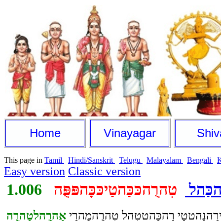
Home
Vinayagar
Shiv
This page in
Tamil
Hindi/Sanskrit
Telugu
Malayalam
Bengali
Easy version
Classic version
הכַּהל
טִהרֻהכּכַּהטַיכּכָּהפּפֻּה
1.006
ירַהנָהטטַי רָהכַּהטטִהל טִהרֻהמֻהרַי
אַהרֻהלטַהרֻה