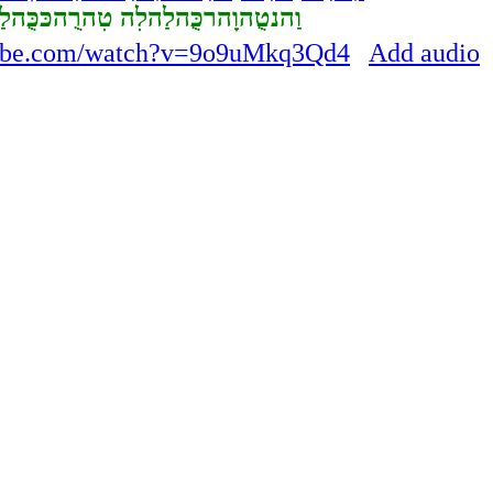
וַהנטֻהוָהרכֻּהלַהלִה טִהרֻהכּכֻּהלַ
tube.com/watch?v=9o9uMkq3Qd4
Add audio