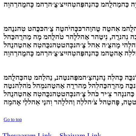
הלֻהמ אִהטֻה טֻהוַהרכּכָּהיֹהטֻה צֻ׳הכּכֻּהט טִהננֻהמ
רֻהלָהי מָהצֻ׳ה אִהל צֶ׳הנכָּהטטַהנכֻּהטִה אַהטַהנֻהל
וֹנכֻּה כָּהלִה נָהנַהצַ׳המפַּהנטַהנ, נַהלַהמ טִהכַּהלֻהמ
ַּהננָהר צִ׳יר כֹּהל צֶ׳הנכָּהטטַהנכֻּהטִה אַהטַהנֻהל
Go to top
Thevaaram Link
-
Shaivam Link