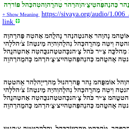
ַהר כַּהנַהפַּהטִיצֻ׳הוַהרַהר טִהרֻהוַהטִהכַּהל פּוֹררִה
https://sivaya.org/audio/1.
+ Show Meaning
link
טַה וִיטִה מַהרֻהכַּהל נִהלָהוִהיַה מַינטַה! צֹ׳הללָהי
 מַהלכֻּה צִ׳יר כֹּהל צֶ׳הנכָּהטטַהנכֻּהטִה אַהטַהנֻהל
טַה וִיטִה מַהרֻהכַּהל נִהלָהוִהיַה מַינטַה! צֹ׳הללָהי
 אֵהטטֻהמ צִ׳יר כֹּהל צֶ׳הנכָּהטטַהנכֻּהטִה אַהטַהנֻהל
רפַּהר, טֹהכֻּהמ מַהרַייוֹרכַּהל, וַהלַהרטטַה צֶ׳הנטִי