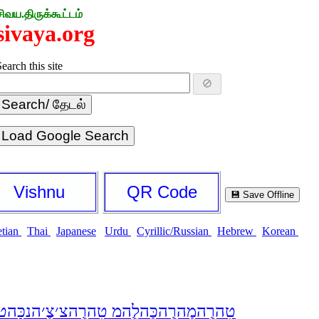
சிவய.திருக்கூட்டம்
sivaya.org
earch this site
🚫
Load Google Search
Vishnu
QR Code
💾 Save Offline
etian
Thai
Japanese
Urdu
Cyrillic/Russian
Hebrew
Korean
טִהרֻהמַהרֻהכַּהלֻהמ טִהרֻהצ׳צֶ׳הנכָּהט