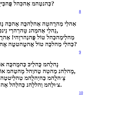
כַּהנטַהמ אַהכִּהל פֻּהכַּייֵה כַּהמַהלֻהמ כַּהנַהפַּהטִהיִיצ׳צֻ׳הרַהמ כָּהמֻהרַהוֵה?
8
אִהלַי מַהרֻהטֵה אַהלַהכֻּה אָהכַּה נָ
נִהלַי אַהמַהנ טֵהרַהרַי נִינכִּה נִהנרֻה, נִיטַהר אַהללָהר טֹהלֻהמ מָה מַהרֻהכַּהל,
מַהלַימַהכַּהל טוֹל פֻּהנַהרוָהי! אַה
כַּהלַי מַהלכֻּה טוֹל אֻהטֻהטטֻה אֶהללִה אָהטֻהמ כַּהנַהפַּהטִהיִיצ׳צֻ׳הרַהמ כָּהמֻהרַהוֵה?
9
נָהלֻהמ כֻּהלַיכּ כַּהמֻהכֻּה א
מָהלִהנ מַהטִה טַהוַהל מָהטַהמ אוֹנכֻּה מַהרֻהכַּהלִהל מַהררֻה אַהטַהנמֵהל מֹהלִהנטַה,
צֵ׳הלֻהמ כַּהיַהלֻהמ טִהלַיטטַה כ
צ׳וּלַהמ וַהללָהנ כַּהלַהל אֵהטטֻה, פָּהטַהל צֹ׳הללַה וַהללָהר וִהנַי אִהללַי אָהמֵה.
10