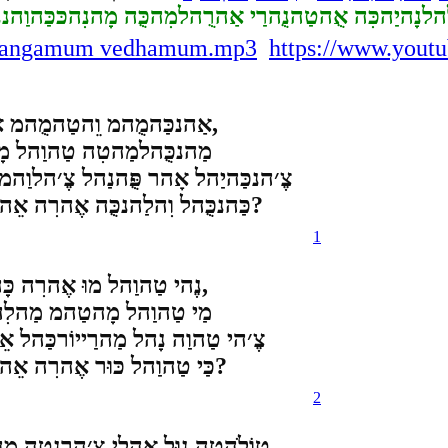
הלנָהיַהכִּה אֻהטַהנֻהרַי אַהרֻהלמִהכֻּה מָהנִהכּכַּהוַהננ
006_angamum vedhamum.mp3
https://www.you
אַהנכַּהמֻהמ וֵהטַהמֻהמ אוֹטֻהמ נָהוַהר אַהנטַהנַהר נָהלֻהמ אַהטִה פַּהרַהוַה,
מַהנכֻּהלמַהטִה טַהוַהל מָה
צֶ׳הנכַּהיַהל אָהר פֻּהנַהל צֶ׳הלוַהמ
כַּהנכֻּהל וִהלַהנכֻּה אֶהרִה אֵהנטִה אָהטֻהמ כַּהנַהפַּהטִהיִיצ׳צֻ׳הרַהמ כָּהמֻהרַהוֵה?
1
נֶהי טַהוַהל מוּ אֶהרִה כָּהוַהל אוֹמפֻּהמ נֵהר פֻּהרִהנוּל מַהרַייָהלַהר אֵהטטַה,
מַי טַהוַהל מָהטַהמ מַהלִהנ
צֶ׳הי טַהוַה נָהל מַהרַייוֹרכַּהל
כַּי טַהוַהל כּוּר אֶהרִה אֵהנטִה אָהטֻהמ כַּהנַהפַּהטִהיִיצ׳צֻ׳הרַהמ כָּהמֻהרַהוֵה?
2
טוֹלֹהטֻה נוּל אִהלַי צֵ׳הרנטַה מָה