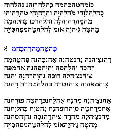
כּוֹמֵהטַהכַּהמֵה כֻּהלִהרוָהנ נִהלַהוֵה
כֻּהלַהלוָהי מֹהלִהיֵה וַהרֻהוָהי טַהרֻהוָהי
מָהמֵהרֻהוִהלֵה וַהלַהרכּוֹ כִּהלַהמֵה
מָהטָה גֶ׳היַה אוֹמ לַהלִהטָהמפִּהכַּייֵה
פַּהטֻהמַהרָהכַּהמ
8
רַהנצַ׳הנִה נַהנטִהנִה אַהנכַּהנִה פַּהטֻהמַה
רָהכַּה וִהלָהסַה וִהיָהפִּהנִה אַהמפַּה
צַ׳הנצַ׳הלַה רוֹכַּה נִהוָהרַהנִה וָהנִה
צָ׳המפַּהוִה צַ׳הנטרַה כַּהלָהטַהרִה רָהנִה
אַהנצַ׳הנַה מֵהנִה אַהלַהנכּרֻהטַה פּוּרַהנִה
אַהמרֻהטַה סוַהרוּפִּהנִה נִהטיַה כַּהליָהנִה
מַהנצֻ׳הלַה מֵהרֻה צִ׳הרֻהנכַּה נִהוָהסִהנִה
מָהטָה גֶ׳היַהאוֹמ לַהלִהטָהמפִּהכַּייֵה