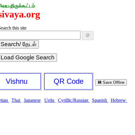
சிவய.திருக்கூட்டம்
sivaya.org
earch this site
🚫
Load Google Search
Vishnu
QR Code
💾 Save Offline
etian
Thai
Japanese
Urdu
Cyrillic/Russian
Spanish
Hebrew