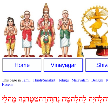
Home
Vinayagar
Shiv
This page in
Tamil
Hindi/Sanskrit
Telugu
Malayalam
Bengali
Korean
ֻהלִהיַה לַהלִהטָה נַהוַהרַהטטִהנַה מָהלַי