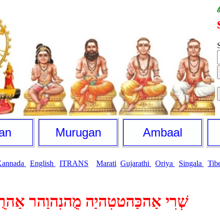
S
an
Murugan
Ambaal
Kannada
English
ITRANS
Marati
Gujarathi
Oriya
Singala
Tib
שְׁרִי אַהכַּהטטִהיַה מֻהנִהוַהר אַהר