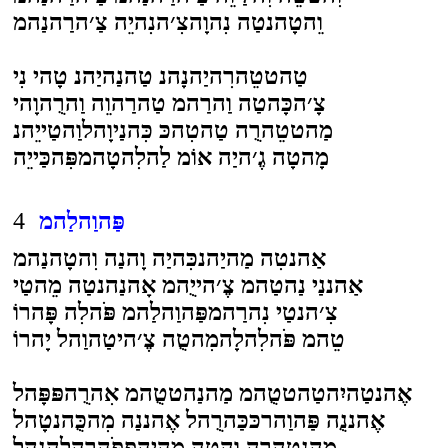
וֵהטָהנטַה נִהוָהצִ׳הנִהיֵה צַ׳הרַהנַהמ
טַהטטֵהרִהיַהנָהנ טַהנַהיַהנ טָהי נִי
צָ׳הכָּהטַה וַהרַהמ טַהרַהוֵה וַהרֻהוָהי
מַהטטֵהרֻה טַהטִהכּ כִּהנַיוָהלוַהטַייֵהנ
מָהטָה גֶ׳היַה אוֹמ לַהלִהטָהמפִּהכַּייֵה
פַּהוַהלַהמ
4
אַהנטִה מַהיַהנכִּהיַה וָהנַה וִהטָהנַהמ
אַהננַי נַהטַהמ צֶ׳הייֻהמ אָהנַהנטַה מֵהטַי
צִ׳הנטַי נִהרַהמפַּהוַהלַהמ פֹּהלִה פָּהרוֹ
טֵהמ פֹּהלִהלָהמִהטֻה צֶ׳היטַהוַהל יָהרוֹ
אֶהנטַהיִהטַהטטֻהמ מַהנַהטטֻהמ אִהרֻהפּפָּהל
אֶהננֻה פַּהוַהרכּכַּהרֻהל אֶהננַה מִהכֻּהנטָהל
מַהנטִהרַה וֵהטַה מַהיַהפּפֹּהרֻהלָהנָהל