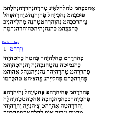
אָהכּכֻּהמ טֹהלִהלאַינ טַהרַהנָהררַהנַהלַהמ
פּוּכּכֻּהמ נַהכַּייָהל פֻּהוַהנֵהשׁוַהרִהפָּהל
צֵ׳הרכּכֻּהמ נַהוַהרַהטטִהנַה מָהלַייִהנַיכּ
כָּהכּכֻּהמ כַּהנַהנָהיַהכַּהוָהרַהנַהמֵה
Back to Top
וַירַהמ
1
כַּהררֻהמ טֶהלִהיָהר כָּהטֵה כַּהטִהיָהי
כַּהנמוּטִה נֶהטֻהנכַּהנַה וָהנַהטַהוַהמ
פֶּהררֻהמ טֶהרִהיָהר נִהנַייֶהננִהל אַהוַהמ
פֶּהרֻהכֻּהמ פִּהלַייֵהנ פֵּהצַ׳הט טַהכֻּהמוֹ
פַּהררֻהמ פַּהיִהרַהפּ פַּהטַיוָהל וַהיִהרַהפּ
פַּהכַּיוַהרכּכֶּהמַהנָהכַּה אֶהטֻהטטַהוַהלֵה
וַהררָהטַה אַהרֻהט צֻ׳הנַייֵה וַהרֻהוָהי
מָהטָה גֶ׳היַה אוֹמ לַהלִהטָהמפִּהכַּייֵה