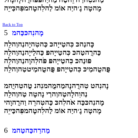
מָהטָה גֶ׳היַה אוֹמ לַהלִהטָהמפִּהכַּייֵה
Back to Top
מָהנִהכּכַּהמ
5
כָּהנַהכּ כִּהטַייָהכּ כַּהטִהיָהנַהוַהלֵה
כַּהרֻהטַהכּ כִּהטַייָהפּ כַּהלַייָהנַהוַהלֵה
פּוּנַהכּ כִּהטַייָהפּ פֹּהלִהוָהנַהוַהלֵה
פֻּהטֻהמַיכּ כִּהטַייָהפּ פֻּהטֻהמַיטטַהוַהלֵה
נָהנִהט טִהרֻהנָהמַהמֻהמנִהנ טֻהטִהיֻהמ
נַהוִהלָהטַהוַהרַי נָהטָה טַהוַהלֵה
מָהנִהכּכַּה אֹהלִהכּ כַּהטִהרֵה וַהרֻהוָהי
מָהטָה גֶ׳היַה אוֹמ לַהלִהטָהמפִּהכַּייֵה
מַהרַהכַּהטַהמ
6