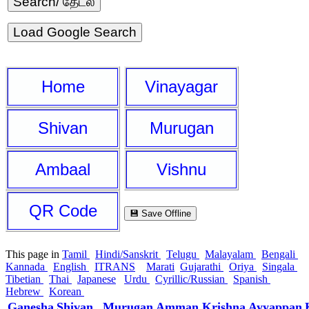
Load Google Search
Home
Vinayagar
Shivan
Murugan
Ambaal
Vishnu
QR Code
💾 Save Offline
This page in
Tamil
Hindi/Sanskrit
Telugu
Malayalam
Bengali
Kannada
English
ITRANS
Marati
Gujarathi
Oriya
Singala
Tibetian
Thai
Japanese
Urdu
Cyrillic/Russian
Spanish
Hebrew
Korean
Ganesha
Shivan
Murugan
Amman
Krishna
Ayyappan