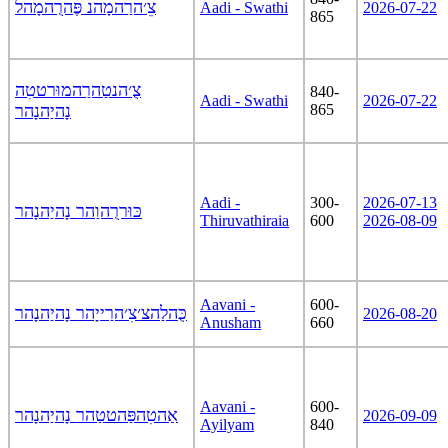
צֵ׳הרַהמָהנ פֶּהרֻהמָהל
Aadi - Swathi
2026-07-22
865
צֻ׳הנטַהרַהמוּרטטִה
840-
Aadi - Swathi
2026-07-22
נָהיַהנָהר
865
Aadi -
300-
2026-07-13
כּוּררֻהוַהר נָהיַהנָהר
Thiruvathiraia
600
2026-08-09
Aavani -
600-
כֻּהלַהצ׳צִ׳הרַייָהר נָהיַהנָהר
2026-08-20
Anusham
660
Aavani -
600-
אַהטִהפַּהטטַהר נָהיַהנָהר
2026-09-09
Ayilyam
840