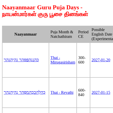
Naayanmaar Guru Puja Days -
நாயன்மார்கள் குரு பூசை தினங்கள்
Possible
Puja Month &
Period
Naayanmaar
English Date
Natchathiram
CE
(Experimenta
Thai -
300-
כַּהננַהפּפַּהר נָהיַהנָהר
2027-01-20
Mirugasirisham
600
600-
כַּהלִהכּכַּהמפַּהר נָהיַהנָהר
Thai - Revathi
2027-01-15
840