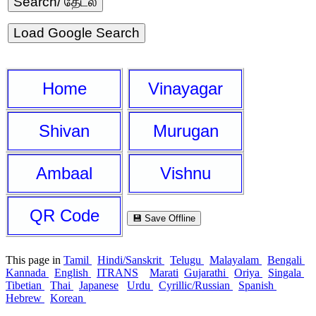
Load Google Search
Home
Vinayagar
Shivan
Murugan
Ambaal
Vishnu
QR Code
💾 Save Offline
This page in
Tamil
Hindi/Sanskrit
Telugu
Malayalam
Bengali
Kannada
English
ITRANS
Marati
Gujarathi
Oriya
Singala
Tibetian
Thai
Japanese
Urdu
Cyrillic/Russian
Spanish
Hebrew
Korean