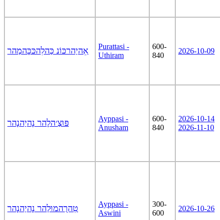
Purattasi -
600-
אֵהיַהרכּוֹנ כַּהלִהכּכָּהמַהר
2026-10-09
Uthiram
840
Ayppasi -
600-
2026-10-14
פּוּצַ׳הלָהר נָהיַהנָהר
Anusham
840
2026-11-10
Ayppasi -
300-
טִהרֻהמוּלַהר נָהיַהנָהר
2026-10-26
Aswini
600