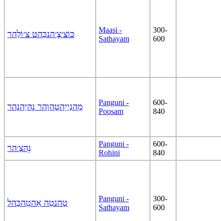
Maasi -
300-
כּוֹצ׳צֶ׳הנכַּהט צ׳וֹלַהר
Sathayam
600
Panguni -
600-
מֻהנַייַהטֻהוָהר נָהיַהנָהר
Poosam
840
Panguni -
600-
נֵהצַ׳הר
Rohini
840
Panguni -
300-
טַהנטִה אַהטִהכַּהל
Sathayam
600