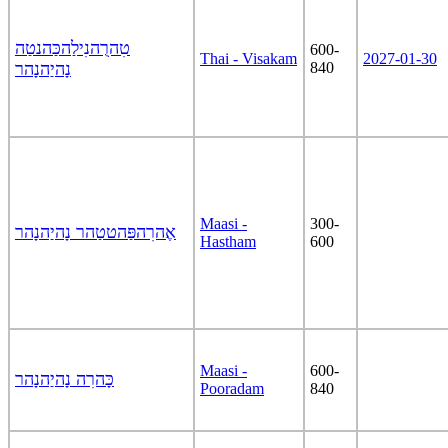
טִהרֻהנִילַהכַּהנטַה
600-
Thai - Visakam
2027-01-30
נָהיַהנָהר
840
Maasi -
300-
אֶהרִהפַּהטטַהר נָהיַהנָהר
Hastham
600
Maasi -
600-
כָּהרִה נָהיַהנָהר
Pooradam
840