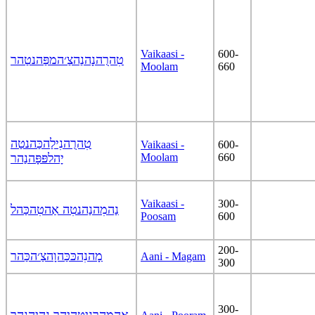
Vaikaasi -
600-
טִהרֻהנָהנַהצַ׳המפַּהנטַהר
Moolam
660
טִהרֻהנִילַהכַּהנטַה
Vaikaasi -
600-
יָהלפּפָּהנַהר
Moolam
660
Vaikaasi -
300-
נַהמִהנַהנטִה אַהטִהכַּהל
Poosam
600
200-
מָהנִהכּכַּהוָהצַ׳הכַּהר
Aani - Magam
300
300-