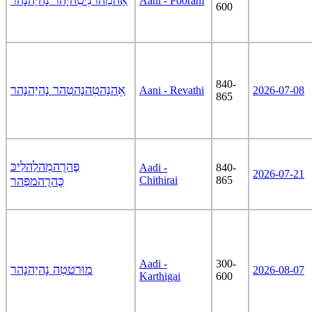
אַהמַהרנִיטִהיָהר נָהיַהנָהר
Aani - Pooram
600
840-
אֵהנָהטִהנָהטַהר נָהיַהנָהר
Aani - Revathi
2026-07-08
865
פֶּהרֻהמִהלַהלַיכּ
Aadi -
840-
2026-07-21
כֻּהרֻהמפַּהר
Chithirai
865
Aadi -
300-
מוּרטטִה נָהיַהנָהר
2026-08-07
Karthigai
600