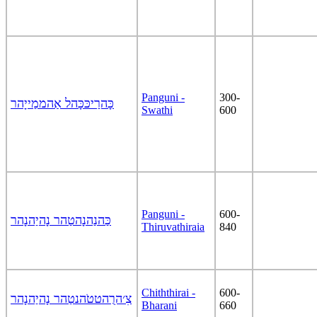
Panguni -
300-
כָּהרַיכּכָּהל אַהממַייָהר
Swathi
600
Panguni -
600-
כַּהנַהנָהטַהר נָהיַהנָהר
Thiruvathiraia
840
Chiththirai -
600-
צִ׳הרֻהטטֹהנטַהר נָהיַהנָהר
Bharani
660