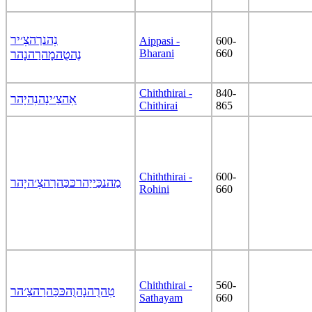
נִהנרַהצִ׳יר
Aippasi -
600-
נֶהטֻהמָהרַהנָהר
Bharani
660
Chiththirai -
840-
אִהצַ׳ינָהנִהיָהר
Chithirai
865
Chiththirai -
600-
מַהנכַּייַהרכּכַּהרַהצִ׳היָהר
Rohini
660
Chiththirai -
560-
טִהרֻהנָהוֻהכּכַּהרַהצַ׳הר
Sathayam
660