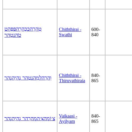
טִהרֻהכּכֻּהרִהפּפֻּהט
Chiththirai -
600-
טֹהנטַהר
Swathi
840
Chiththirai -
840-
וִהרַהלמִהנטַהר נָהיַהנָהר
Thiruvathiraia
865
Vaikaasi -
840-
צ׳וֹמָהצִ׳המָהרַהר נָהיַהנָהר
Ayilyam
865