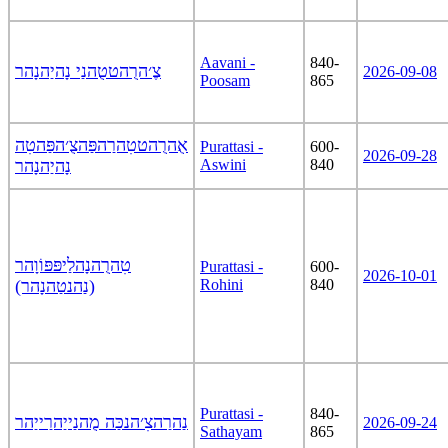
Aavani -
840-
צֶ׳הרֻהטטֻהנַי נָהיַהנָהר
2026-09-08
Poosam
865
אֻהרֻהטטִהרַהפַּהצֻ׳הפַּהטִה
Purattasi -
600-
2026-09-28
נָהיַהנָהר
Aswini
840
טִהרֻהנָהלַיפּפּוֹוָהר
Purattasi -
600-
2026-10-01
(נַהנטַהנָהר)
Rohini
840
Purattasi -
840-
נַהרַהצִ׳הנכַּה מֻהנַייַהרַייַהר
2026-09-24
Sathayam
865