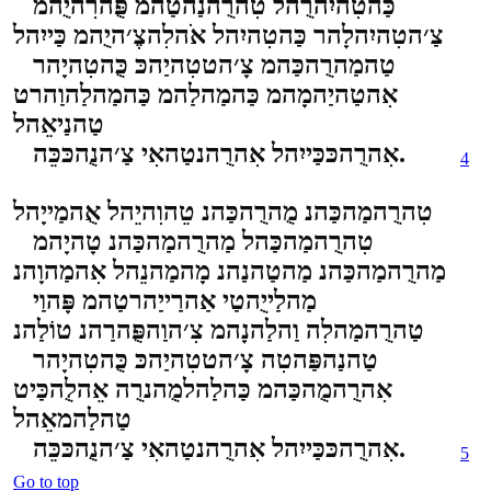
כַּהטִהיִהרֻהל טִהרֻהנַהטַהמ פֻּהרִהיֻהמ
צַ׳הטִהיִהלָהר כַּהטִהיִהל אֹהלִהצֶ׳היֻהמ כַּייִהל
טַהמַהרֻהכַּהמ צָ׳הטטִהיַהכּ כֻּהטִהיָהר
אִהטַהיַהמָהמ כַּהמַהלַהמ כַּהמַהלַהוַהרט
טַהנַיאֵהל
אִהרֻהכּכַּייִהל אִהרֻהנטַהאִי צַ׳הנֻהכּכֵּה.
4
טִהרֻהמַהכַּהנ מֻהרֻהכַּהנ טֵהוִהיֵהל אֻהמַייָהל
טִהרֻהמַהכַּהל מַהרֻהמַהכַּהנ טָהיָהמ
מַהרֻהמַהכַּהנ מַהטַהנַהנ מָהמַהנֵהל אִהמַהוָהנ
מַהלַייֻהטַי אַהרַייַהרטַהמ פָּהוַי
טַהרֻהמַהלִה וַהלַהנָהמ צִ׳הוַהפֻּהרַהנ טוֹלַהנ
טַהנַהפַּהטִה צָ׳הטטִהיַהכּ כֻּהטִהיָהר
אִהרֻהמֻהכַּהמ כַּהלַהלמֻהנרֻה אֵהלֻהכַּיט
טַהלַהמאֵהל
אִהרֻהכּכַּייִהל אִהרֻהנטַהאִי צַ׳הנֻהכּכֵּה.
5
Go to top