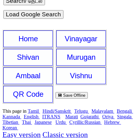
Load Google Search
Home
Vinayagar
Shivan
Murugan
Ambaal
Vishnu
QR Code
💾 Save Offline
This page in
Tamil
Hindi/Sanskrit
Telugu
Malayalam
Bengali
Kannada
English
ITRANS
Marati
Gujarathi
Oriya
Singala
Tibetian
Thai
Japanese
Urdu
Cyrillic/Russian
Hebrew
Korean
Easy version
Classic version