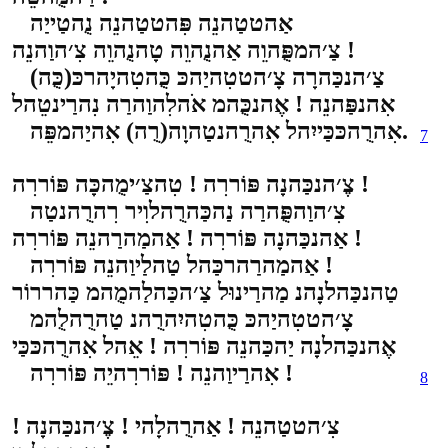
אַהטטַהנֵה פִּהטטַהנֵה נֻהטַייַה
צַ׳המפֻּהוֵה אַהנֻהוֵה טָהנֻהוֵה צִ׳הוַהנֵה !
צַ׳הנכַּהרָה צָ׳הטטִהיַהכּ כֻּהטִהיָהרכּ(כֻּה)
אִהנפַּהנֵה ! אֶהנכֻּהמ אֹהלִהוַהרַה נִהרַינטֵהל
אִהרֻהכּכַּייִהל אִהרֻהנטַהוָה(רֻה) אִהיַהמפֵּה.
7
צֶ׳הנכַּהנָה פּוֹררִה ! טִהצַ׳ימֻהכָּה פּוֹררִה !
צִ׳הוַהפֻּהרַה נַהכַּהרֻהלוִיר רִהרֻהנטַה
אַהנכַּהנָה פּוֹררִה ! אַהמַהרַהנֵה פּוֹררִה !
אַהמַהרַהרכַּהל טַהלַיוַהנֵה פּוֹררִה !
טַהנכַּהלנָהנ מַהרַינוּל צַ׳הכַּהלַהמֻהמ כַּהררוֹר
צָ׳הטטִהיַהכּ כֻּהטִהיִהרֻהנ טַהרֻהלֻהמ
אֶהנכַּהלנָה יַהכַּהנֵה פּוֹררִה ! אֵהל אִהרֻהכּכַּי
אִהרַיוַהנֵה ! פּוֹררִהיֵה פּוֹררִה !
8
צִ׳הטטַהנֵה ! אַהרֻהלָהי ! צֶ׳הנכַּהנָה !