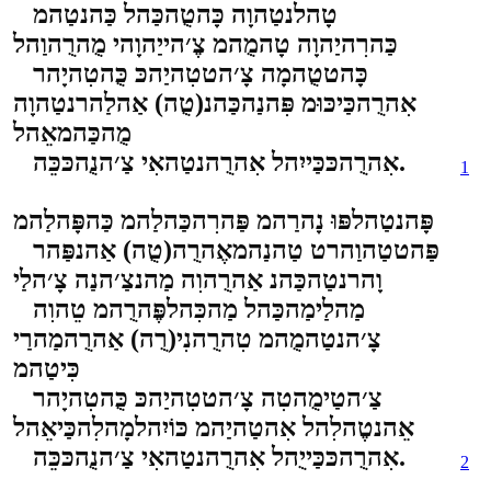
טָהלנטַהוָה כָּהטֻהכַּהל כַּהנטַהמ
כַּהרִהיַהוָה טָהמֻהמ צֶ׳הייַהוָהי מֻהרֻהוַהל
כָּהטטֻהמָה צָ׳הטטִהיַהכּ כֻּהטִהיָהר
אִהרֻהכַּיכּוּמ פִּהנַהכַּהנ(טֻה) אַהלַהרנטַהוָה
מֻהכַּהמאֵהל
אִהרֻהכּכַּייִהל אִהרֻהנטַהאִי צַ׳הנֻהכּכֵּה.
1
פָּהנטַהלפּוּ נָהרַהמ פַּהרִהכַּהלַהמ כַּהפָּהלַהמ
פַּהטטַהוַהרט טַהנַהמאֶהרֻה(טֻה) אַהנפַּהר
וָהרנטַהכַּהנ אַהרֻהוִה מַהנצַ׳הנַה צָ׳הלַי
מַהלַימַהכַּהל מַהכִּהלפֶּהרֻהמ טֵהוִה
צָ׳הנטַהמֻהמ טִהרֻהנִי(רֻה) אַהרֻהמַהרַי
כִּיטַהמ
צַ׳הטַימֻהטִה צָ׳הטטִהיַהכּ כֻּהטִהיָהר
אֵהנטֶהלִהל אִהטַהיַהמ כּוֹיִהלמָהלִהכַּיאֵהל
אִהרֻהכּכַּייֻהל אִהרֻהנטַהאִי צַ׳הנֻהכּכֵּה.
2