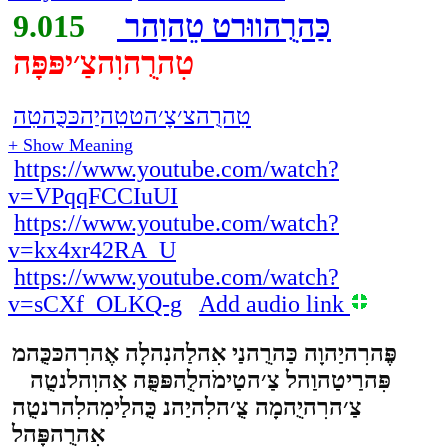
כַּהרֻהווּרט טֵהוַהר
9.015
טִהרֻהוִהצַ׳יפּפָּה
טִהרֻהצ׳צָ׳הטטִהיַהכּכֻּהטִה
+ Show Meaning
https://www.youtube.com/watch?
v=VPqqFCCIuUI
https://www.youtube.com/watch?
v=kx4xr42RA_U
https://www.youtube.com/watch?
v=sCXf_OLKQ-g
Add audio link
פֶּהרִהיַהוָה כַּהרֻהנַי אִהלַהנִהלָה אֶהרִהכּכֻּהמ
פִּהרַיטַהוַהל צַ׳הטַימֹהלֻהפּפֻּה אַהוִהלנטֻה
צַ׳הרִהיֻהמָה צֻ׳הלִהיַהנ כֻּהלַימִהלִהרנטֻה
אִהרֻהפָּהל