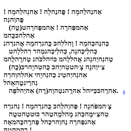
אַהנַהלַהמֵה ! פֻּהנַהלֵה ! אַהנִהלַהמֵה !
פֻּהוַהנִה
אַהמפַּהרָה ! אַהמפַּהרַהט(טֻה)
אַהלִהכּכֻּהמ
כַּהנַהכַּהמֵה ! וֶהללִהכּ כֻּהנרַהמֵה אֶהנרַהנ
כַּהלַיכַּהנֵה, כַּהלַיכַּהנמַהר רִהללָהט
טַהנִהיַהנֵהנ אֻהללַהמ כּוֹיִהלכֹּהנ טַהרֻהלֻהמ
צַ׳יוַהנֵה צָ׳הטטִהיַהכּ כֻּהטִהיָהרכּ(כֻּה)
אִהנִהיַהטִינ כַּהנִהיָהי אֹהלִהוַהרַה
נִהרַינטֻהאֵהל
אִהרֻהכּכַּייִהל אִהרֻהנטַהוָה(רֻה) אִהיַהלפֵּה.
6
צֶ׳המפֹּהנֵה ! פַּהוַהלַהכּ כֻּהנרַהמֵה ! נִהנרַה
טִהצַ׳ימֻהכַּהנ מָהלמֻהטַהר כּוּטטַהטטֻה
אַהנפַּהרָה נַהוַהרכַּהל פַּהרֻהכֻּהמאָה
רַהמֻהטֵה !