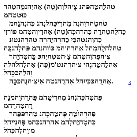
טֹהלֻהטֻהפִּהנ צֶ׳הלוַה(טֻה) אַהיַהנמֻהטַהר
כּוּטטַהמ
טֹהטַהרוַהנַה מַהרַיכַּהלנָהנ כֶּהנִהנֻהמ
כַּהלֻהטֻהרֻה כַּהרִהכָּה(טֻה) אֻהרַיוִהטַהמ פּוֹרוַי
כַּהוַהנטִהכַּי כַּהרִהיֻהרִה טִהרִהנטוּנ
טַהלַהלֻהמִהל אַהרַהוַהמ כּוֹוַהנַהמ פַּהלִהנכֻּה
צֶ׳הפַּהוַהטַהמ צָ׳הטטִהיַהכּ כֻּהטִהיָהר
אִהלֻהטֻהנֶהי צֹ׳הרִהנטוֹמ(פֻּה) אַהלַהלֹהלִה
וִהלַהכּכֵּהל
אִהרֻהכּכַּייִהל אִהרֻהנטַה אִיצַ׳הנֻהכּכֵּה.
3
פַּהטִהכַּהנָהנ מַהרַיטֻהמ פֻּהרֻהוֻהמנָה
רַהטַהרֻהמ
פַּהרִהוֺטֻה פָּהטֻהכָּהנ טַהרפּפַּהר
כַּהטִהיֶהלָהמ אַהרַהנכַּהמ פִּהנַייַהל
מוּוֻהלַהכִּהל