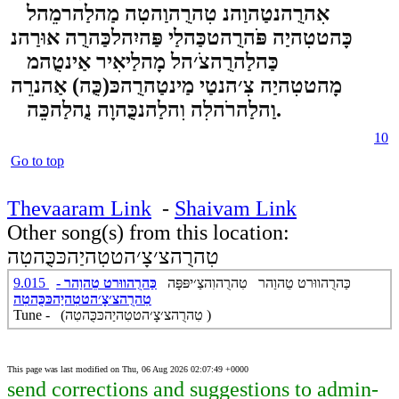
אִהרֻהנטַהוַהנ טִהרֻהוַהטִה מַהלַהרמֵהל
כָּהטטִהיַה פֹּהרֻהטכַּהלַי פַּהיִהלכַּהרֻה אוּרַהנ
כַּהלַהרֻהצֹ׳הל מָהלַיאִיר אַינטֻהמ
מָהטטִהיַה צִ׳הנטַי מַינטַהרֻהכּ(כֻּה) אַהנרֵה
וַהלַהרֹהלִה וִהלַהנכֻּהוָה נֻהלַהכֵּה.
10
Go to top
Thevaaram Link
-
Shaivam Link
Other song(s) from this location:
טִהרֻהצ׳צָ׳הטטִהיַהכּכֻּהטִה
כַּהרֻהווּרט טֵהוַהר טִהרֻהוִהצַ׳יפּפָּה
כַּהרֻהווּרט טֵהוַהר -
9.015
טִהרֻהצ׳צָ׳הטטִהיַהכּכֻּהטִה
Tune - (טִהרֻהצ׳צָ׳הטטִהיַהכּכֻּהטִה )
This page was last modified on Thu, 06 Aug 2026 02:07:49 +0000
send corrections and suggestions to admin-