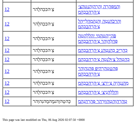
וַהמפַּהרָה וַהרִהוַהנטֻהצ׳
צֵ׳הכּכִּהלָהר
12
צַ׳הרֻהכּכַּהמ
וָהרכֹּהנטַה וַהנַהמֻהלַייָהל
צֵ׳הכּכִּהלָהר
12
צַ׳הרֻהכּכַּהמ
פֹּהייַהטִהמַי יִהללָהטַה
צֵ׳הכּכִּהלָהר
12
פֻּהלַהוַהר צַ׳הרֻהכּכַּהמ
כַּהרַיכּ כַּהנטַהנ צַ׳הרֻהכּכַּהמ
צֵ׳הכּכִּהלָהר
12
כַּהטַהל צ׳וּלנטַה צַ׳הרֻהכּכַּהמ
צֵ׳הכּכִּהלָהר
12
פַּהטטַהרָהיפּ פַּהנִהוָהר
צֵ׳הכּכִּהלָהר
12
צַ׳הרֻהכּכַּהמ
מַהננִהיַה צִ׳ירצ׳ צַ׳הרֻהכּכַּהמ
צֵ׳הכּכִּהלָהר
12
וֶהללָהנַיצ׳ צַ׳הרֻהכּכַּהמ
צֵ׳הכּכִּהלָהר
12
טִהרֻהוָהטַהווּרַהר פֻּהרָהנַהמ
כַּהטַהוֻהנמָהמֻהנִהוַהר
12
This page was last modified on Thu, 06 Aug 2026 02:07:50 +0000