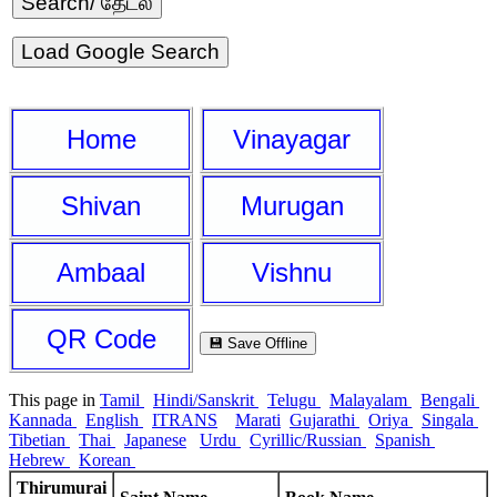
Load Google Search
Home
Vinayagar
Shivan
Murugan
Ambaal
Vishnu
QR Code
💾 Save Offline
This page in
Tamil
Hindi/Sanskrit
Telugu
Malayalam
Bengali
Kannada
English
ITRANS
Marati
Gujarathi
Oriya
Singala
Tibetian
Thai
Japanese
Urdu
Cyrillic/Russian
Spanish
Hebrew
Korean
Thirumurai