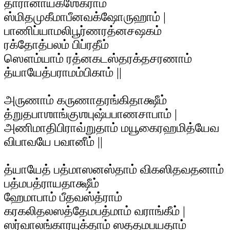
தாரானாயகஶேகராம்
ஸ்மிதமுகீமாபீனவக்ஷோருஹாம் |
பாணிப்யாமலிபூர்ணரத்னசஷகம்
ரக்தோத்பலம் பிப்ரதீம்
ஸௌம்யாம் ரத்னகடஸ்தரக்தசரணாம்
த்யாயேத்பராமம்பிகாம் ||
அருணாம் கருணாதரங்கிதாக்ஷீம்
த்றுதபாஶாங்குஶபுஷ்பபாணசாபாம் |
அணிமாதிபிராவ்றுதாம் மயூகைரஹமித்யேவ
விபாவயே பவானீம் ||
த்யாயேத் பத்மாஸனஸ்தாம் விகஸிதவதனாம்
பத்மபத்ராயதாக்ஷீம்
ஹேமாபாம் பீதவஸ்த்ராம்
கரகலிதலஸத்தேமபத்மாம் வராங்கீம் |
ஸர்வாலங்காரயுக்தாம் ஸததமபயதாம்