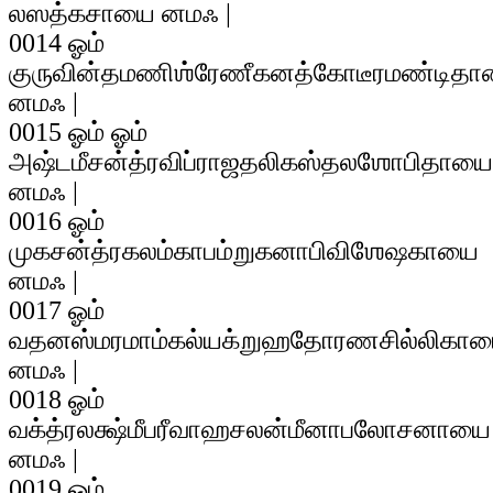
லஸத்கசாயை னமஃ |
0014 ஓம்
குருவின்தமணிஶ்ரேணீகனத்கோடீரமண்டித
னமஃ |
0015 ஓம் ஓம்
அஷ்டமீசன்த்ரவிப்ராஜதலிகஸ்தலஶோபிதாயை
னமஃ |
0016 ஓம்
முகசன்த்ரகலம்காபம்றுகனாபிவிஶேஷகாயை
னமஃ |
0017 ஓம்
வதனஸ்மரமாம்கல்யக்றுஹதோரணசில்லிகா
னமஃ |
0018 ஓம்
வக்த்ரலக்ஷ்மீபரீவாஹசலன்மீனாபலோசனாயை
னமஃ |
0019 ஓம்