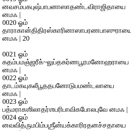
னவசம்பகபுஷ்பாபனாஸாதண்டவிராஜிதாயை
னமஃ |
0020 ஓம்
தாராகான்திதிரஸ்காரினாஸாபரணபாஸுராய
னமஃ | 20
0021 ஓம்
கதம்பமஞ்ஜரீக்~லுப்தகர்ணபூரமனோஹராயை
னமஃ |
0022 ஓம்
தாடம்கயுகலீபூததபனோடுபமண்டலாயை
னமஃ |
0023 ஓம்
பத்மராகஶிலாதர்ஶபரிபாவிகபோலபுவே னமஃ |
0024 ஓம்
னவவித்ருமபிம்பஶ்ரீன்யக்காரிரதனச்சதாயை