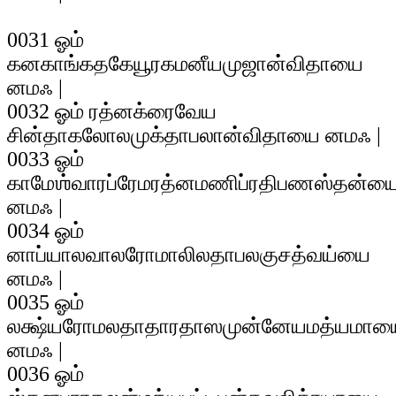
0031 ஓம்
கனகாங்கதகேயூரகமனீயமுஜான்விதாயை
னமஃ |
0032 ஓம் ரத்னக்ரைவேய
சின்தாகலோலமுக்தாபலான்விதாயை னமஃ |
0033 ஓம்
காமேஶ்வாரப்ரேமரத்னமணிப்ரதிபணஸ்தன்ய
னமஃ |
0034 ஓம்
னாப்யாலவாலரோமாலிலதாபலகுசத்வய்யை
னமஃ |
0035 ஓம்
லக்ஷ்யரோமலதாதாரதாஸமுன்னேயமத்யமாய
னமஃ |
0036 ஓம்