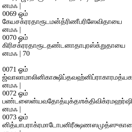
னமஃ |
0069 ஓம்
கேயசக்ரரதாரூடமன்த்ரிணீபரிஸேவிதாயை
னமஃ |
0070 ஓம்
கிரிசக்ரரதாரூடதண்டனாதாபுரஸ்க்றுதாயை
னமஃ | 70
0071 ஓம்
ஜ்வாலாமாலினிகாக்ஷிப்தவஹ்னிப்ராகாரமத்
னமஃ |
0072 ஓம்
பண்டஸைன்யவதோத்யுக்தஶக்திவிக்ரமஹர்
னமஃ |
0073 ஓம்
னித்யாபராக்ரமாடோபனிரீக்ஷணஸமுத்ஸுகா