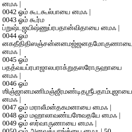
னமஃ |
0042 ஓம் கூடகூல்பாயை னமஃ |
0043 ஓம் கூர்ம
ப்றுஷ்டஜயிஷ்ணுப்ரபதான்விதாயை னமஃ |
0044 ஓம்
னகதீதிதிஸஞ்சன்னனமஜ்ஜனதமோகுணாய
னமஃ |
0045 ஓம்
பதத்வயப்ரபாஜாலபராக்றுதஸரோருஹாயை
னமஃ |
0046 ஓம்
ஶிஞ்ஜானமணிமஞ்ஜீரமண்டிதஶ்ரீபதாம்புஜாய
னமஃ |
0047 ஓம் மராலீமன்தகமனாயை னமஃ |
0048 ஓம் மஹாலாவண்யஶேவதயே னமஃ |
0049 ஓம் ஸர்வாருணாயை னமஃ |
0050 ஓம் அனவத்யாங்க்யை னமஃ | 50