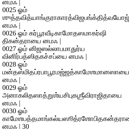
னமஃ |
0025 ஓம்
ஶுத்தவித்யாங்குராகாரத்விஜபங்க்தித்வயோ
னமஃ |
0026 ஓம் கர்பூரவீடிகாமோதஸமாகர்ஷி
திகன்தராயை னமஃ |
0027 ஓம் னிஜஸல்லாபமாதுர்ய
வினிர்பத்ஸிதகச்சப்யை னமஃ |
0028 ஓம்
மன்தஸ்மிதப்ரபாபூரமஜ்ஜத்காமேஶமானஸாய
னமஃ |
0029 ஓம்
அனாகலிதஸாத்றுஶ்யசிபுகஶ்ரீவிராஜிதாயை
னமஃ |
0030 ஓம்
காமேஶபத்தமாங்கல்யஸூத்ரஶோபிதகன்தரா
னமஃ | 30