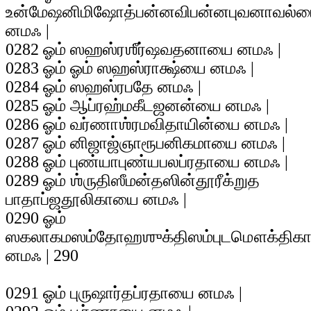
உன்மேஷனிமிஷோத்பன்னவிபன்னபுவனாவல்
னமஃ |
0282 ஓம் ஸஹஸ்ரஶீர்ஷவதனாயை னமஃ |
0283 ஓம் ஓம் ஸஹஸ்ராக்ஷ்யை னமஃ |
0284 ஓம் ஸஹஸ்ரபதே னமஃ |
0285 ஓம் ஆப்ரஹ்மகீடஜனன்யை னமஃ |
0286 ஓம் வர்ணாஶ்ரமவிதாயின்யை னமஃ |
0287 ஓம் னிஜாஜ்ஞாரூபனிகமாயை னமஃ |
0288 ஓம் புண்யாபுண்யபலப்ரதாயை னமஃ |
0289 ஓம் ஶ்ருதிஸீமன்தஸின்தூரீக்றுத
பாதாப்ஜதூலிகாயை னமஃ |
0290 ஓம்
ஸகலாகமஸம்தோஹஶுக்திஸம்புடமௌக்திக
னமஃ | 290
0291 ஓம் புருஷார்தப்ரதாயை னமஃ |