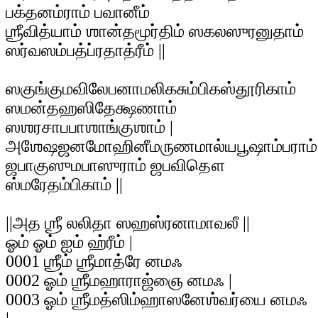
பக்தனம்ராம் பவானீம்
ஶ்ரீவித்யாம் ஶான்தமூர்திம் ஸகலஸுரனுதாம்
ஸர்வஸம்பத்ப்ரதாத்ரீம் ||
ஸகுங்குமவிலேபனாமலிகசும்பிகஸ்தூரிகாம்
ஸமன்தஹஸிதேக்ஷணாம்
ஸஶரசாபபாஶாங்குஶாம் |
அஶேஷஜனமோஹினீமருணமால்யபூஷாம்பராம்
ஜபாகுஸுமபாஸுராம் ஜபவிதௌ
ஸ்மரேதம்பிகாம் ||
||அத ஶ்ரீ லலிதா ஸஹஸ்ரனாமாவலீ ||
ஓம் ஓம் ஐம் ஹ்ரீம் |
0001 ஶ்ரீம் ஶ்ரீமாத்ரே னமஃ
0002 ஓம் ஶ்ரீமஹாராஜ்ஞை னமஃ |
0003 ஓம் ஶ்ரீமத்ஸிம்ஹாஸனேஶ்வர்யை னமஃ