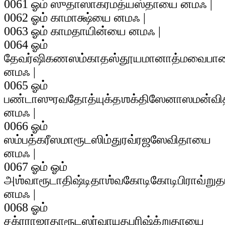
0061 ஓம் ஸுதாஸாகரமத்யஸ்தாயை னமஃ |
0062 ஓம் காமாக்ஷ்யை னமஃ |
0063 ஓம் காமதாயின்யை னமஃ |
0064 ஓம்
தேவர்ஷிகணஸம்காதஸ்தூயமானாத்மவைபா
னமஃ |
0065 ஓம்
பண்டாஸுரவதோத்யுக்தஶக்திஸேனாஸமன்வ
னமஃ |
0066 ஓம்
ஸம்பத்கரீஸமாரூடஸிம்துரவ்ரஜஸேவிதாயை
னமஃ |
0067 ஓம் ஓம்
அஶ்வாரூடாதிஷ்டிதாஶ்வகோடிகோடிபிராவ்று
னமஃ |
0068 ஓம்
சக்ரராஜரதாரூடஸர்வாயுதபரிஷ்க்றுதாயை