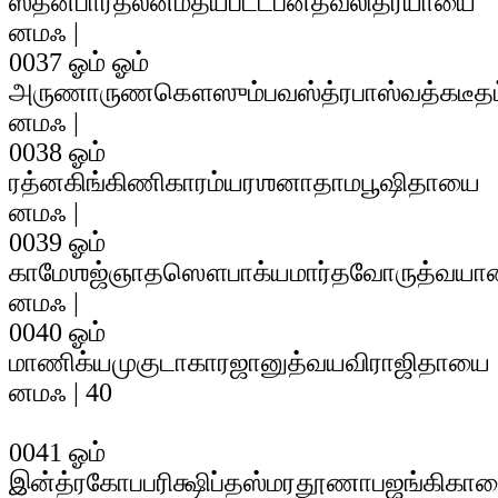
ஸ்தனபாரதலன்மத்யபட்டபன்தவலித்ரயாயை
னமஃ |
0037 ஓம் ஓம்
அருணாருணகௌஸும்பவஸ்த்ரபாஸ்வத்கடீத
னமஃ |
0038 ஓம்
ரத்னகிங்கிணிகாரம்யரஶனாதாமபூஷிதாயை
னமஃ |
0039 ஓம்
காமேஶஜ்ஞாதஸௌபாக்யமார்தவோருத்வயா
னமஃ |
0040 ஓம்
மாணிக்யமுகுடாகாரஜானுத்வயவிராஜிதாயை
னமஃ | 40
0041 ஓம்
இன்த்ரகோபபரிக்ஷிப்தஸ்மரதூணாபஜங்கிகா