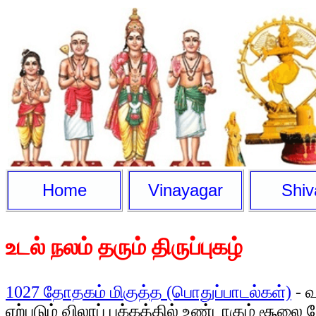
Home
Vinayagar
Shiv
உடல் நலம் தரும் திருப்புகழ்
1027 தோதகம் மிகுத்த (பொதுப்பாடல்கள்)
- வ
ஏற்படும் விலாப் பக்கத்தில் உண்டாகும் சூலை நோ