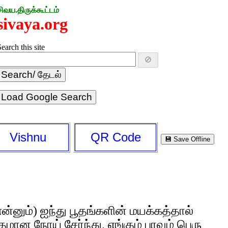
சிவய.திருக்கூட்டம்
sivaya.org
earch this site
🚫
Load Google Search
Vishnu
QR Code
💾 Save Offline
 என்னும்) ஐந்து பூதங்களின் மயக்கத்தால்
்தமான நோய் சேர்ந்து, எங்கும் பரவும் பெரு