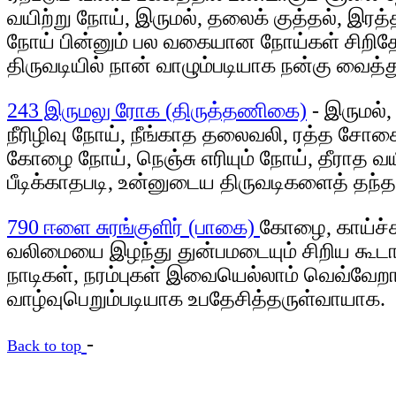
வயிற்று நோய், இருமல், தலைக் குத்தல், இரத்
நோய் பின்னும் பல வகையான நோய்கள் சிறிதேனு
திருவடியில் நான் வாழும்படியாக நன்கு வைத்த
243 இருமலு ரோக (திருத்தணிகை)
- இருமல்,
நீரிழிவு நோய், நீங்காத தலைவலி, ரத்த சோக
கோழை நோய், நெஞ்சு எரியும் நோய், தீராத வ
பீடிக்காதபடி, உன்னுடைய திருவடிகளைத் தந்
790 ஈளை சுரங்குளிர் (பாகை)
கோழை, காய்ச்சல
வலிமையை இழந்து துன்பமடையும் சிறிய கூடாகிய 
நாடிகள், நரம்புகள் இவையெல்லாம் வெவ்வேறா
வாழ்வுபெறும்படியாக உபதேசித்தருள்வாயாக.
-
Back to top