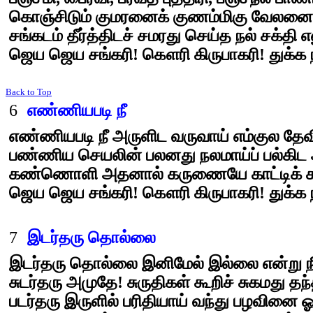
கொஞ்சிடும் குமரனைக் குணம்மிகு வேலனைக
சங்கடம் தீர்த்திடச் சமரது செய்த நல் சக்தி 
ஜெய ஜெய சங்கரி! கௌரி கிருபாகரி! துக்க 
Back to Top
6
எண்ணியபடி நீ
எண்ணியபடி நீ அருளிட வருவாய் எம்குல தே
பண்ணிய செயலின் பலனது நலமாய்ப் பல்கிட 
கண்ணொளி அதனால் கருணையே காட்டிக் கவ
ஜெய ஜெய சங்கரி! கௌரி கிருபாகரி! துக்க 
7
இடர்தரு தொல்லை
இடர்தரு தொல்லை இனிமேல் இல்லை என்று நீ
சுடர்தரு அமுதே! சுருதிகள் கூறிச் சுகமது தந்
படர்தரு இருளில் பரிதியாய் வந்து பழவினை ஓ