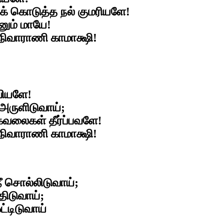
் கொடுத்த நல் குமரியளே!
எனும் மாயே!
நிவாராணி காமாக்ஷி!
வியளே!
அருளிடுவாய்;
லைகள் தீர்ப்பவளே!
நிவாராணி காமாக்ஷி!
 சொல்லிடுவாய்;
திடுவாய்;
ட்டிடுவாய்