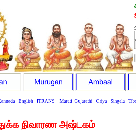
S
an
Murugan
Ambaal
Kannada
English
ITRANS
Marati
Gujarathi
Oriya
Singala
Tib
ிய துக்க நிவாரண அஷ்டகம்