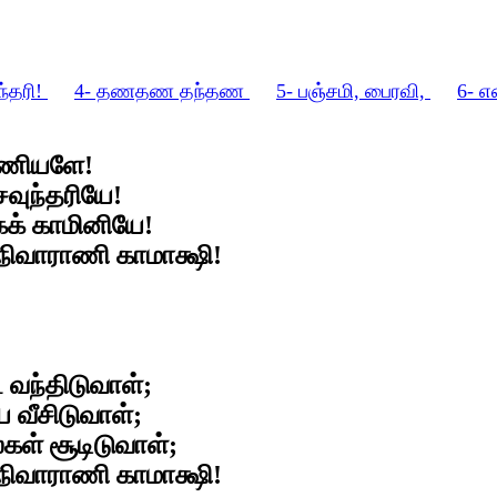
ந்தரி!
4- தணதண தந்தண
5- பஞ்சமி, பைரவி,
6- எ
ாணியளே!
 சவுந்தரியே!
க் காமினியே!
நிவாராணி காமாக்ஷி!
 வந்திடுவாள்;
 வீசிடுவாள்;
கள் சூடிடுவாள்;
நிவாராணி காமாக்ஷி!