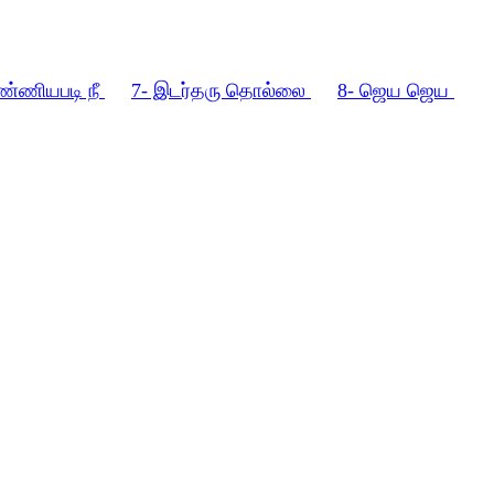
ண்ணியபடி நீ
7- இடர்தரு தொல்லை
8- ஜெய ஜெய