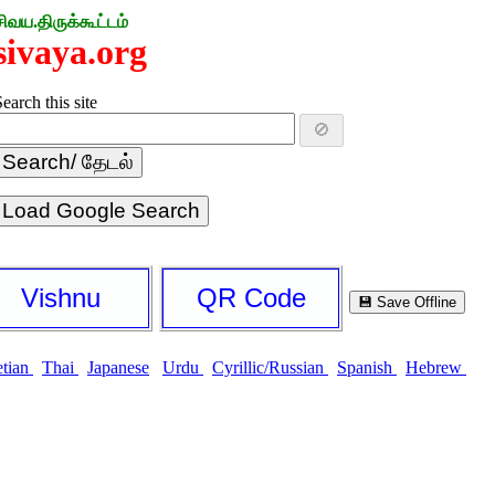
சிவய.திருக்கூட்டம்
sivaya.org
earch this site
🚫
Load Google Search
Vishnu
QR Code
💾 Save Offline
etian
Thai
Japanese
Urdu
Cyrillic/Russian
Spanish
Hebrew