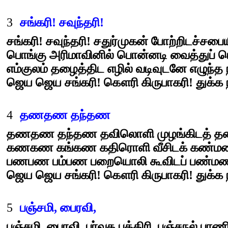
3
சங்கரி! சவுந்தரி!
சங்கரி! சவுந்தரி! சதுர்முகன் போற்றிடச்சப
பொங்கு அரிமாவினில் பொன்னடி வைத்துப் 
எம்குலம் தழைத்திட எழில் வடிவுடனே எழுந்த 
ஜெய ஜெய சங்கரி! கௌரி கிருபாகரி! துக்க 
4
தணதண தந்தண
தணதண தந்தண தவிலொளி முழங்கிடத் தண்
கணகண கங்கண கதிரொளி வீசிடக் கண்மணி
பணபண பம்பண பறையொலி கூவிடப் பண்மணி 
ஜெய ஜெய சங்கரி! கௌரி கிருபாகரி! துக்க 
5
பஞ்சமி, பைரவி,
பஞ்சமி, பைரவி, பர்வத புத்திரி, பஞ்சநல் பா