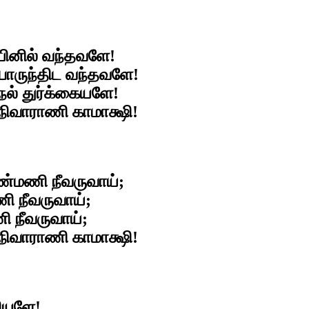
ையினில் வந்தவளே!
பொருந்திட வந்தவளே!
நல் துர்க்கையளே!
நிவாராணி காமாக்ஷி!
மணி நீவருவாய்;
 நீவருவாய்;
நீவருவாய்;
நிவாராணி காமாக்ஷி!
ணியளே!