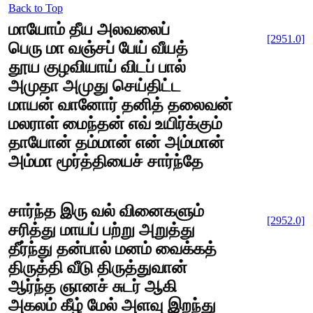
Back to Top
மாயோம் தீய அலவலைப்
[2951.0]
பெரு மா வஞ்சப் பேய் வீயத்
தூய குழவியாய் விடப் பால்
அமுதா அமுது செய்திட்ட
மாயன் வானோர் தனித் தலைவன்
மலராள் மைந்தன் எவ் உயிர்க்கும்
தாயோன் தம்மான் என் அம்மான்
அம்மா மூர்த்தியைச் சார்ந்தே
சார்ந்த இரு வல் வினைகளும்
[2952.0]
சரித்து மாயப் பற்று அறுத்து
தீர்ந்து தன்பால் மனம் வைக்கத்
திருத்தி வீடு திருத்துவான்
ஆர்ந்த ஞானச் சுடர் ஆகி
அகலம் கீழ் மேல் அளவு இறந்து