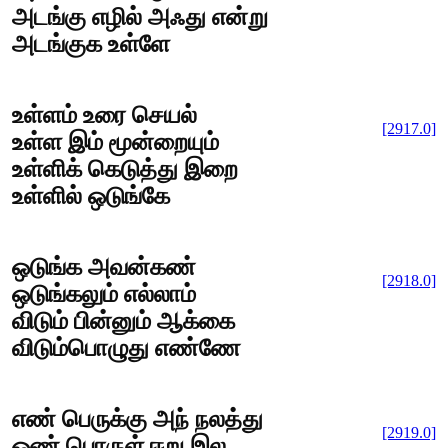
அடங்கு எழில் அஃது என்று
அடங்குக உள்ளே
உள்ளம் உரை செயல்
[2917.0]
உள்ள இம் மூன்றையும்
உள்ளிக் கெடுத்து இறை
உள்ளில் ஒடுங்கே
ஒடுங்க அவன்கண்
[2918.0]
ஒடுங்கலும் எல்லாம்
விடும் பின்னும் ஆக்கை
விடும்பொழுது எண்ணே
எண் பெருக்கு அந் நலத்து
[2919.0]
ஒண் பொருள் ஈறு இல