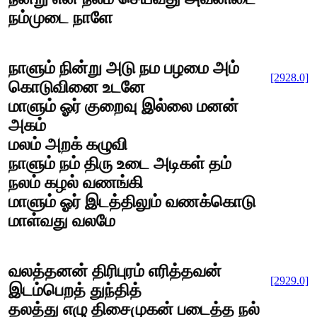
நம்முடை நாளே
நாளும் நின்று அடு நம பழமை அம்
[2928.0]
கொடுவினை உடனே
மாளும் ஓர் குறைவு இல்லை மனன்
அகம்
மலம் அறக் கழுவி
நாளும் நம் திரு உடை அடிகள் தம்
நலம் கழல் வணங்கி
மாளும் ஓர் இடத்திலும் வணக்கொடு
மாள்வது வலமே
வலத்தனன் திரிபுரம் எரித்தவன்
[2929.0]
இடம்பெறத் துந்தித்
தலத்து எழு திசைமுகன் படைத்த நல்