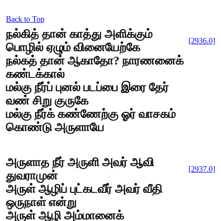
Back to Top
நல்கித் தான் காத்து அளிக்கும்
[2936.0]
பொழில் ஏழும் வினையேற்கே
நல்கத் தான் ஆகாதோ? நாரணனைக்
கண்டக்கால்
மல்கு நீர்ப் புனல் படப்பை இரை தேர்
வண் சிறு குருகே
மல்கு நீர்க் கண்ணேற்கு ஓர் வாசகம்
கொண்டு அருளாயே
அருளாத நீர் அருளி அவர் ஆவி
[2937.0]
துவராமுன்
அருள் ஆழிப் புட்கடவீர் அவர் வீதி
ஒருநாள் என்று
அருள் ஆழி அம்மானைக்