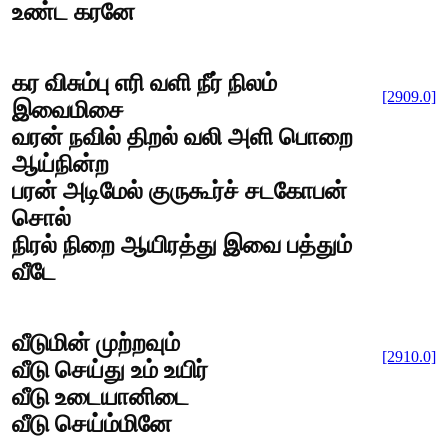
உண்ட கரனே
கர விசும்பு எரி வளி நீர் நிலம்
[2909.0]
இவைமிசை
வரன் நவில் திறல் வலி அளி பொறை
ஆய்நின்ற
பரன் அடிமேல் குருகூர்ச் சடகோபன்
சொல்
நிரல் நிறை ஆயிரத்து இவை பத்தும்
வீடே
வீடுமின் முற்றவும்
[2910.0]
வீடு செய்து உம் உயிர்
வீடு உடையானிடை
வீடு செய்ம்மினே