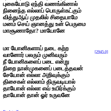
புகையோடு ஏந்தி வணங்கினால்
நினைந்த எல்லாப் பொருள்கட்கும்
வித்துஆய் முதலில் சிதையாமே
மனம் செய் ஞானத்து உன் பெருமை
மாசூணாதோ? மாயோனே
மா யோனிகளாய் நடை கற்ற
[2945.0]
வானோர் பலரும் முனிவரும்
நீ யோனிகளைப் படை என்று
நிறை நான்முகனைப் படைத்தவன்
சேயோன் எல்லா அறிவுக்கும்
திசைகள் எல்லாம் திருவடியால்
தாயோன் எல்லா எவ் உயிர்க்கும்
தாயோன் தான் ஓர் உருவனே