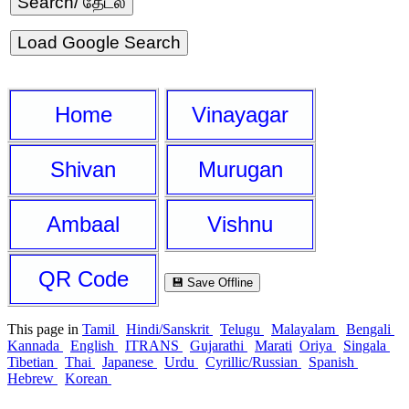
Load Google Search
Home
Vinayagar
Shivan
Murugan
Ambaal
Vishnu
QR Code
💾 Save Offline
This page in
Tamil
Hindi/Sanskrit
Telugu
Malayalam
Bengali
Kannada
English
ITRANS
Gujarathi
Marati
Oriya
Singala
Tibetian
Thai
Japanese
Urdu
Cyrillic/Russian
Spanish
Hebrew
Korean