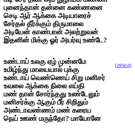
புனைந்தான் தன்னை கண்ணனை
செடி ஆர் ஆக்கை அடியாரைச்
சேர்தல் தீர்க்கும் திருமாலை
அடியேன் காண்பான் அலற்றுவன்
இதனின் மிக்கு ஓர் அயர்வு உண்டே?
உண்டாய் உலகு ஏழ் முன்னமே
[2950.0]
உமிழ்ந்து மாயையால் புக்கு
உண்டாய் வெண்ணெய் சிறு மனிசர்
உவலை ஆக்கை நிலை எய்தி
மண் தான் சோர்ந்தது உண்டேலும்
மனிசர்க்கு ஆகும் பீர் சிறிதும்
அண்டாவண்ணம் மண் கரைய
நெய் ஊண் மருந்தோ? மாயோனே