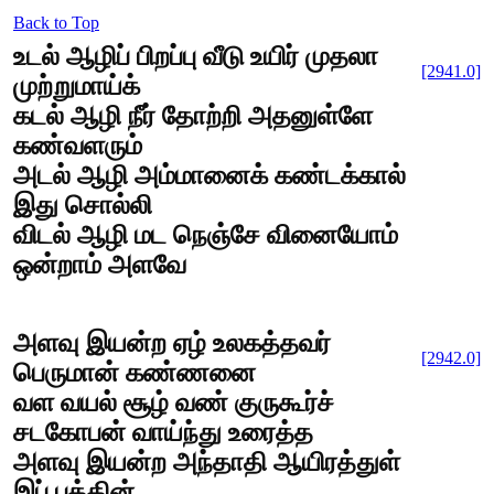
Back to Top
உடல் ஆழிப் பிறப்பு வீடு உயிர் முதலா
[2941.0]
முற்றுமாய்க்
கடல் ஆழி நீர் தோற்றி அதனுள்ளே
கண்வளரும்
அடல் ஆழி அம்மானைக் கண்டக்கால்
இது சொல்லி
விடல் ஆழி மட நெஞ்சே வினையோம்
ஒன்றாம் அளவே
அளவு இயன்ற ஏழ் உலகத்தவர்
[2942.0]
பெருமான் கண்ணனை
வள வயல் சூழ் வண் குருகூர்ச்
சடகோபன் வாய்ந்து உரைத்த
அளவு இயன்ற அந்தாதி ஆயிரத்துள்
இப் பத்தின்