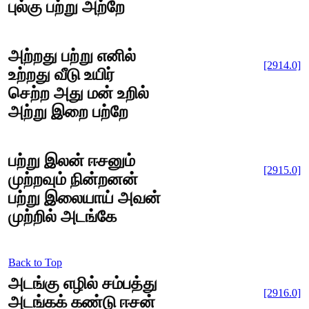
புல்கு பற்று அற்றே
அற்றது பற்று எனில்
[2914.0]
உற்றது வீடு உயிர்
செற்ற அது மன் உறில்
அற்று இறை பற்றே
பற்று இலன் ஈசனும்
[2915.0]
முற்றவும் நின்றனன்
பற்று இலையாய் அவன்
முற்றில் அடங்கே
Back to Top
அடங்கு எழில் சம்பத்து
[2916.0]
அடங்கக் கண்டு ஈசன்