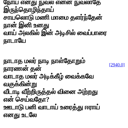
நோய் எனது நுவல் என்ன நுவலாதே
இருந்தொழிந்தாய்
சாயலொடு மணி மாமை தளர்ந்தேன்
நான் இனி உனது
வாய் அலகில் இன் அடிசில் வைப்பாரை
நாடாயே
நாடாத மலர் நாடி நாள்தோறும்
[2940.0]
நாரணன் தன்
வாடாத மலர் அடிக்கீழ் வைக்கவே
வகுக்கின்று
வீடாடி வீற்றிருத்தல் வினை அற்றது
என் செய்வதோ?
ஊடாடு பனி வாடாய் உரைத்து ஈராய்
எனது உடலே