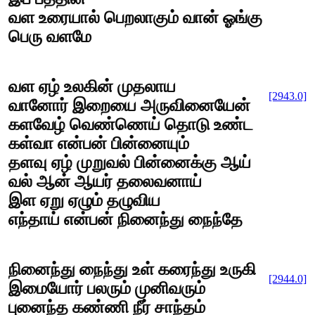
வள உரையால் பெறலாகும் வான் ஓங்கு
பெரு வளமே
வள ஏழ் உலகின் முதலாய
[2943.0]
வானோர் இறையை அருவினையேன்
களவேழ் வெண்ணெய் தொடு உண்ட
கள்வா என்பன் பின்னையும்
தளவு ஏழ் முறுவல் பின்னைக்கு ஆய்
வல் ஆன் ஆயர் தலைவனாய்
இள ஏறு ஏழும் தழுவிய
எந்தாய் என்பன் நினைந்து நைந்தே
நினைந்து நைந்து உள் கரைந்து உருகி
[2944.0]
இமையோர் பலரும் முனிவரும்
புனைந்த கண்ணி நீர் சாந்தம்