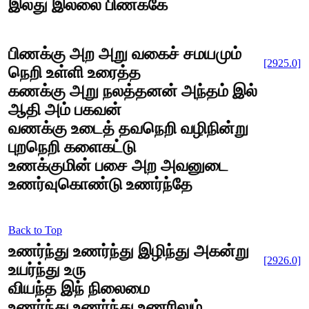
இலது இல்லை பிணக்கே
பிணக்கு அற அறு வகைச் சமயமும்
[2925.0]
நெறி உள்ளி உரைத்த
கணக்கு அறு நலத்தனன் அந்தம் இல்
ஆதி அம் பகவன்
வணக்கு உடைத் தவநெறி வழிநின்று
புறநெறி களைகட்டு
உணக்குமின் பசை அற அவனுடை
உணர்வுகொண்டு உணர்ந்தே
Back to Top
உணர்ந்து உணர்ந்து இழிந்து அகன்று
[2926.0]
உயர்ந்து உரு
வியந்த இந் நிலைமை
உணர்ந்து உணர்ந்து உணரிலும்