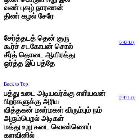
வண் புகழ் நாரணன்
திண் கழல் சேரே
சேர்த்தடத் தென் குரு
[2920.0]
கூர்ச் சடகோபன் சொல்
சீர்த் தொடை ஆயிரத்து
ஓர்த்த இப் பத்தே
Back to Top
பத்து உடை அடியவர்க்கு எளியவன்
[2921.0]
பிறர்களுக்கு அரிய
வித்தகன் மலர்மகள் விரும்பும் நம்
அரும்பெறல் அடிகள்
மத்து உறு கடை வெண்ணெய்
களவினில்