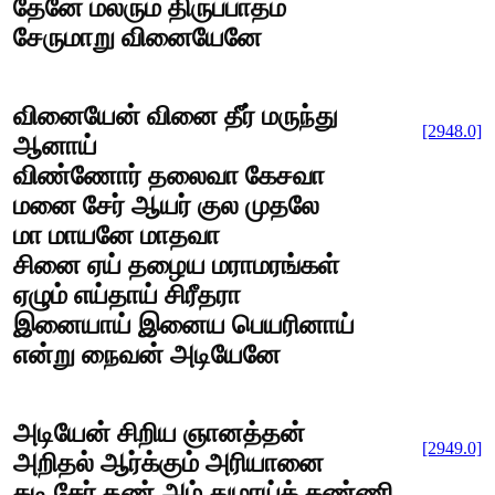
தேனே மலரும் திருப்பாதம்
சேருமாறு வினையேனே
வினையேன் வினை தீர் மருந்து
[2948.0]
ஆனாய்
விண்ணோர் தலைவா கேசவா
மனை சேர் ஆயர் குல முதலே
மா மாயனே மாதவா
சினை ஏய் தழைய மராமரங்கள்
ஏழும் எய்தாய் சிரீதரா
இனையாய் இனைய பெயரினாய்
என்று நைவன் அடியேனே
அடியேன் சிறிய ஞானத்தன்
[2949.0]
அறிதல் ஆர்க்கும் அரியானை
கடி சேர் தண் அம் துழாய்க் கண்ணி