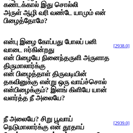
கண்டக்கால் இது சொல்லி
அருள் ஆழி வரி வண்டே யாமும் என்
பிழைத்தோமே?
என்பு இழை கோப்பது போலப் பனி
[2938.0]
வாடை ஈர்கின்றது
என் பிழையே நினைந்தருளி அருளாத
திருமாலார்க்கு
என் பிழைத்தாள் திருவடியின்
தகவினுக்கு என்று ஒரு வாய்ச்சொல்
என்பிழைக்கும்? இளங் கிளியே யான்
வளர்த்த நீ அலையே?
நீ அலையே? சிறு பூவாய்
[2939.0]
நெடுமாலார்க்கு என் தூதாய்