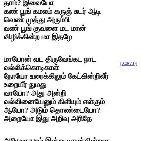
தாம்? இவையோ
கண் பூங் கமலம் கருஞ் சுடர் ஆடி
வெண் முத்து அரும்பி
வண் பூங் குவளை மட மான்
விழிக்கின்ற மா இதழே
மாயோன் வட திருவேங்கட நாட
[2487.0]
வல்லிக்கொடிகாள்
நோயோ உரைக்கிலும் கேட்கின்றிலீர்
உறையீர் நுமது
வாயோ? அது அன்றி
வல்வினையேனும் கிளியும் எள்கும்
ஆயோ? அடும் தொண்டையோ?
அறையோ இது அறிவு அரிதே