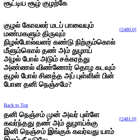
சூட்டிய சூழ் குழற்கே
குழல் கோவலர் மடப் பாவையும்
[2480.0]
மண்மகளும் திருவும்
நிழல்போல்வனர் கண்டு நிற்கும்கொல்
மீளும்கொல் தண் அம் துழாய்
அழல் போல் அடும் சக்கரத்து
அண்ணல் விண்ணோர் தொழ கடவும்
தழல் போல் சினத்த அப் புள்ளின் பின்
போன தனி நெஞ்சமே?
Back to Top
தனி நெஞ்சம் முன் அவர் புள்ளே
[2481.0]
கவர்ந்தது தண் அம் துழாய்க்கு
இனி நெஞ்சம் இங்குக் கவர்வது யாம்