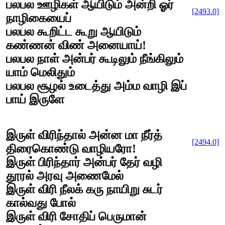
பலபல ஊழிகள் ஆயிடும் அன்றி ஓர்
[2493.0]
நாழிகையைப்
பலபல கூறிட்ட கூறு ஆயிடும்
கண்ணன் விண் அனையாய்!
பலபல நாள் அன்பர் கூடிலும் நீங்கிலும்
யாம் மெலிதும்
பலபல சூழல் உடைத்து அம்ம வாழி இப்
பாய் இருளே
இருள் விரிந்தால் அன்ன மா நீர்த்
[2494.0]
திரைகொண்டு வாழியரோ!
இருள் பிரிந்தார் அன்பர் தேர் வழி
தூரல் அரவு அணைமேல்
இருள் விரி நீலக் கரு நாயிறு சுடர்
கால்வது போல்
இருள் விரி சோதிப் பெருமான்