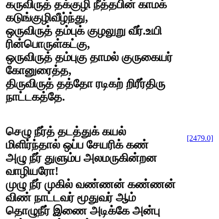
கருவிருத் தக்குழி நீத்தபின் காமக்
கடுங்குழிவீழ்ந்து,
ஒருவிருத் தம்புக் குழலுறு வீர்.உயி
ரின்பொருள்கட்கு,
ஒருவிருத் தம்புகு தாமல் குருகையர்
கோனுரைத்த,
திருவிருத் தத்தோ ரடிகற் றிரீர்திரு
நாட்டகத்தே.
செழு நீர்த் தடத்துக் கயல்
[2479.0]
மிளிர்ந்தால் ஒப்ப சேயரிக் கண்
அழு நீர் துளும்ப அலமருகின்றன
வாழியரோ!
முழு நீர் முகில் வண்ணன் கண்ணன்
விண் நாட்டவர் மூதுவர் ஆம்
தொழுநீர் இணை அடிக்கே அன்பு