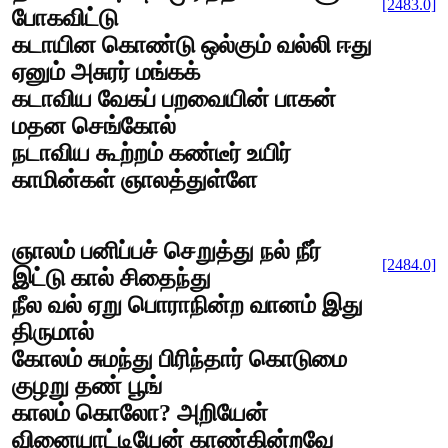
[2483.0]
போகவிட்டு
கடாயின கொண்டு ஒல்கும் வல்லி ஈது
ஏனும் அசுரர் மங்கக்
கடாவிய வேகப் பறவையின் பாகன்
மதன செங்கோல்
நடாவிய கூற்றம் கண்டீர் உயிர்
காமின்கள் ஞாலத்துள்ளே
ஞாலம் பனிப்பச் செறுத்து நல் நீர்
[2484.0]
இட்டு கால் சிதைந்து
நீல வல் ஏறு பொராநின்ற வானம் இது
திருமால்
கோலம் சுமந்து பிரிந்தார் கொடுமை
குழறு தண் பூங்
காலம் கொலோ? அறியேன்
வினையாட்டியேன் காண்கின்றவே