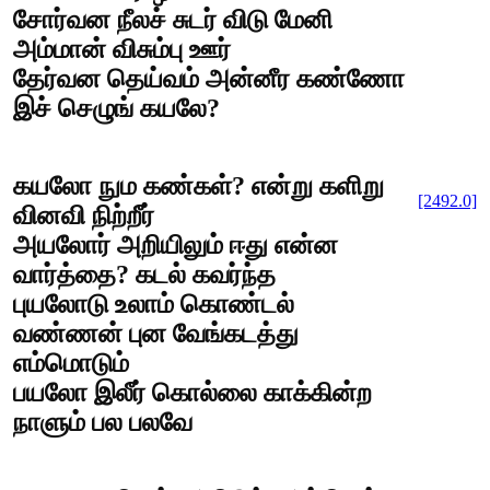
சோர்வன நீலச் சுடர் விடு மேனி
அம்மான் விசும்பு ஊர்
தேர்வன தெய்வம் அன்னீர கண்ணோ
இச் செழுங் கயலே?
கயலோ நும கண்கள்? என்று களிறு
[2492.0]
வினவி நிற்றீர்
அயலோர் அறியிலும் ஈது என்ன
வார்த்தை? கடல் கவர்ந்த
புயலோடு உலாம் கொண்டல்
வண்ணன் புன வேங்கடத்து
எம்மொடும்
பயலோ இலீர் கொல்லை காக்கின்ற
நாளும் பல பலவே