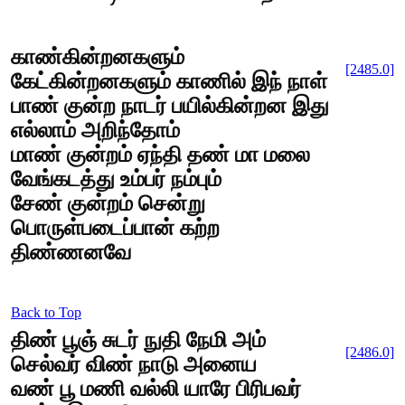
காண்கின்றனகளும்
[2485.0]
கேட்கின்றனகளும் காணில் இந் நாள்
பாண் குன்ற நாடர் பயில்கின்றன இது
எல்லாம் அறிந்தோம்
மாண் குன்றம் ஏந்தி தண் மா மலை
வேங்கடத்து உம்பர் நம்பும்
சேண் குன்றம் சென்று
பொருள்படைப்பான் கற்ற
திண்ணனவே
Back to Top
திண் பூஞ் சுடர் நுதி நேமி அம்
[2486.0]
செல்வர் விண் நாடு அனைய
வண் பூ மணி வல்லி யாரே பிரிபவர்