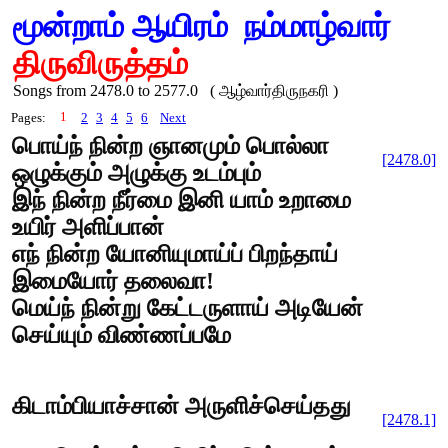
மூன்றாம் ஆயிரம்
நம்மாழ்வார்
திருவிருத்தம்
Songs from 2478.0 to 2577.0 ( ஆழ்வார்திருநகரி )
1
Pages:
2
3
4
5
6
Next
பொய்ந் நின்ற ஞானமும் பொல்லா
[2478.0]
ஒழுக்கும் அழுக்கு உடம்பும்
இந் நின்ற நீர்மை இனி யாம் உறாமை
உயிர் அளிப்பான்
எந் நின்ற யோனியுமாய்ப் பிறந்தாய்
இமையோர் தலைவா!
மெய்ந் நின்று கேட்டருளாய் அடியேன்
செய்யும் விண்ணப்பமே
கிடாம்பியாச்சான் அருளிச்செய்தது
[2478.1]