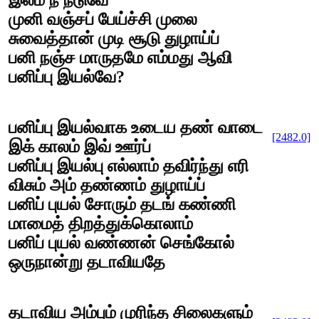
இலம் நீ நடுவே
முனி வஞ்சப் பேய்ச்சி முலை
சுவைத்தான் முடி சூடு துழாய்ப்
பனி நஞ்ச மாருதமே எம்மது ஆவி
பனிப்பு இயல்வே?
பனிப்பு இயல்வாக உடைய தண் வாடை
[2482.0]
இக் காலம் இவ் ஊர்ப்
பனிப்பு இயல்பு எல்லாம் தவிர்ந்து எரி
விசும் அம் தண்ணம் துழாய்ப்
பனிப் புயல் சோரும் தடங் கண்ணி
மாமைத் திறத்துக்கொலாம்
பனிப் புயல் வண்ணன் செங்கோல்
ஒருநான்று தடாவியதே
தடாவிய அம்பும் முரிந்த சிலைகளும்