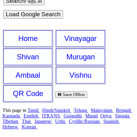
Load Google Search
Home
Vinayagar
Shivan
Murugan
Ambaal
Vishnu
QR Code
💾 Save Offline
This page in
Tamil
Hindi/Sanskrit
Telugu
Malayalam
Bengali
Kannada
English
ITRANS
Gujarathi
Marati
Oriya
Singala
Tibetian
Thai
Japanese
Urdu
Cyrillic/Russian
Spanish
Hebrew
Korean