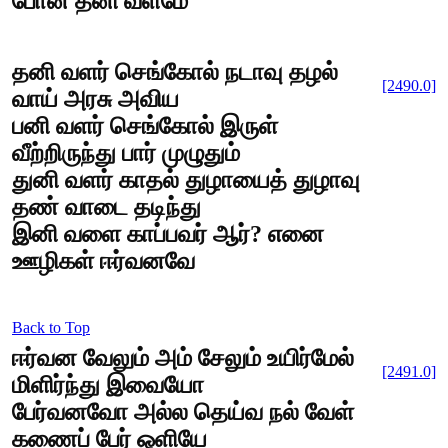
போன தனி வளமே
தனி வளர் செங்கோல் நடாவு தழல்
[2490.0]
வாய் அரசு அவிய
பனி வளர் செங்கோல் இருள்
வீற்றிருந்து பார் முழுதும்
துனி வளர் காதல் துழாயைத் துழாவு
தண் வாடை தடிந்து
இனி வளை காப்பவர் ஆர்? எனை
ஊழிகள் ஈர்வனவே
Back to Top
ஈர்வன வேலும் அம் சேலும் உயிர்மேல்
[2491.0]
மிளிர்ந்து இவையோ
பேர்வனவோ அல்ல தெய்வ நல் வேள்
கணைப் பேர் ஒளியே