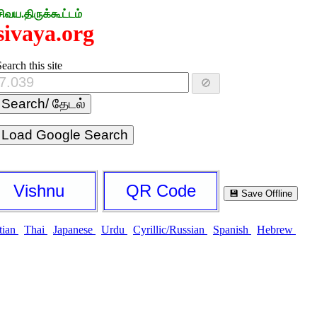
சிவய.திருக்கூட்டம்
sivaya.org
earch this site
🚫
Load Google Search
Vishnu
QR Code
💾 Save Offline
tian
Thai
Japanese
Urdu
Cyrillic/Russian
Spanish
Hebrew