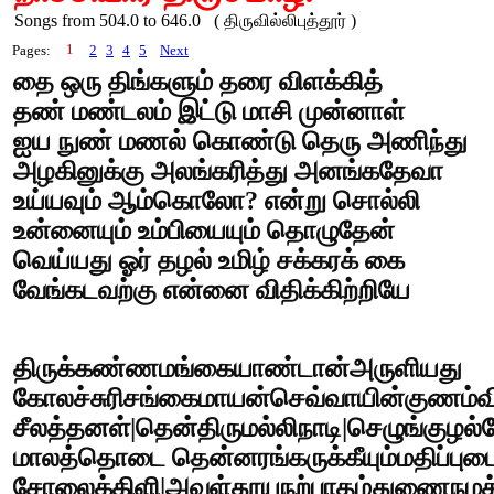
Songs from 504.0 to 646.0 ( திருவில்லிபுத்தூர் )
1
Pages:
2
3
4
5
Next
தை ஒரு திங்களும் தரை விளக்கித்
தண் மண்டலம் இட்டு மாசி முன்னாள்
ஐய நுண் மணல் கொண்டு தெரு அணிந்து
அழகினுக்கு அலங்கரித்து அனங்கதேவா
உய்யவும் ஆம்கொலோ? என்று சொல்லி
உன்னையும் உம்பியையும் தொழுதேன்
வெய்யது ஓர் தழல் உமிழ் சக்கரக் கை
வேங்கடவற்கு என்னை விதிக்கிற்றியே
திருக்கண்ணமங்கையாண்டான்அருளியது
கோலச்சுரிசங்கைமாயன்செவ்வாயின்குணம்வ
சீலத்தனள்|தென்திருமல்லிநாடி|செழுங்குழல்ம
மாலத்தொடை தென்னரங்கருக்கீயும்மதிப்புட
சோலைக்கிளி|அவள்தூயநற்பாதம்துணைநமக