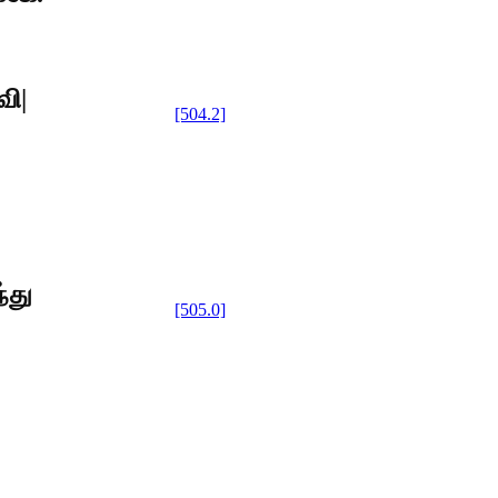
ி|
[504.2]
்து
[505.0]