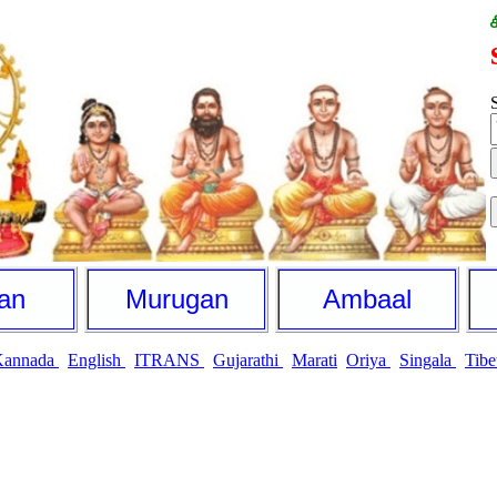
S
an
Murugan
Ambaal
Kannada
English
ITRANS
Gujarathi
Marati
Oriya
Singala
Tibe