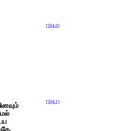
[504.0]
[504.1]
ினவும்
ேல்
ைய
்கே.