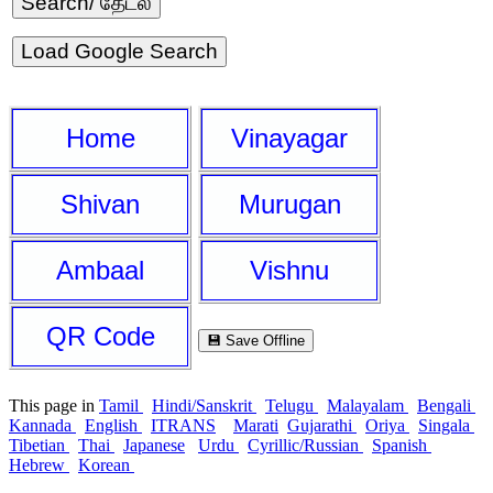
Load Google Search
Home
Vinayagar
Shivan
Murugan
Ambaal
Vishnu
QR Code
💾 Save Offline
This page in
Tamil
Hindi/Sanskrit
Telugu
Malayalam
Bengali
Kannada
English
ITRANS
Marati
Gujarathi
Oriya
Singala
Tibetian
Thai
Japanese
Urdu
Cyrillic/Russian
Spanish
Hebrew
Korean