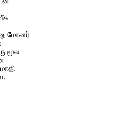
ஞான
ீசு
ணு மோனர்
ே
ு மூல
னே
மாதி
ே.