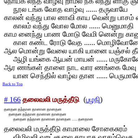
நோய்க லந்த வாழ்வு றாமல் நீக லந்து ளாகு 
நூல டங்க வோத வாழ்வு ...... தருவாயே
காலன் வந்து பால னாவி காய வென்று பாசம் வ
காலம் வந்து வோல மோல ...... மெனுமாதி
காம னைந்து பாண மோடு வேமி னென்று கா
காள கண்ட ரோடு வேத ...... மொழிவோன
ஆல மொன்று வேலை யாகி யானை யஞ்சல் தீர
ஆழி யங்கை ஆயன் மாயன் ...... மருகோ
ஆர ணங்கள் தாளை நாட வார ணங்கை மேவு 
யான செந்தில் வாழ்வ தான ...... பெருமாள
Back to Top
# 166
தலைவலி மருத்தீடு
(
பழநி
)
தனதன தந்தான தானான தானதன
தனதன தந்தான தானான தானதன
தனதன தந்தான தானான தானதன ...... தனதான
தலைவலி மருத்தீடு காமாலை சோகைசுரம்
விழிவலி வறட்சூலை காயாசு வாசம்வெகு