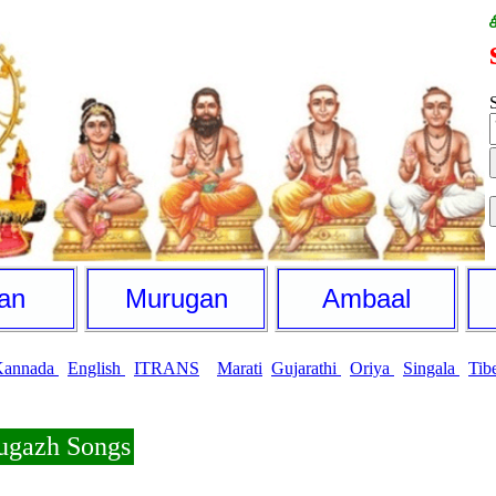
S
an
Murugan
Ambaal
Kannada
English
ITRANS
Marati
Gujarathi
Oriya
Singala
Tib
ugazh Songs