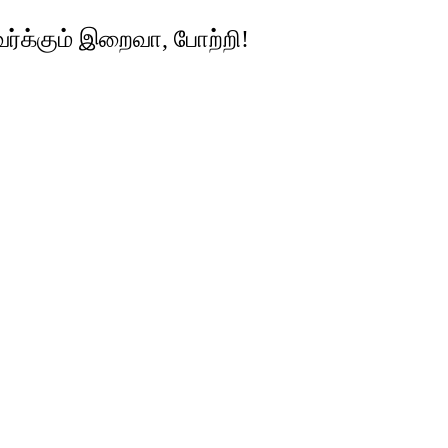
ர்க்கும் இறைவா, போற்றி!