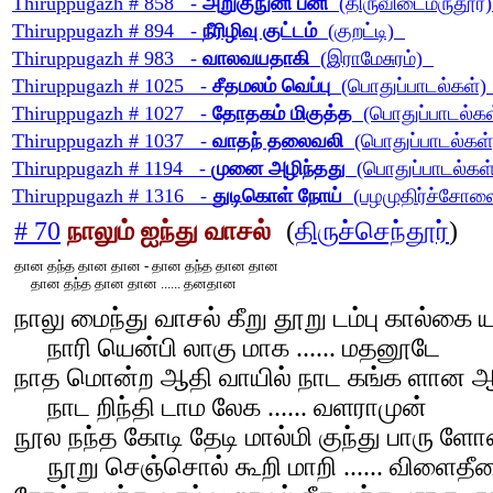
Thiruppugazh # 858 -
அறுகுநுனி பனி
(திருவிடைமருதூர்
Thiruppugazh # 894 -
நீரிழிவு குட்டம்
(குறட்டி)
Thiruppugazh # 983 -
வாலவயதாகி
(இராமேசுரம்)
Thiruppugazh # 1025 -
சீதமலம் வெப்பு
(பொதுப்பாடல்கள்
Thiruppugazh # 1027 -
தோதகம் மிகுத்த
(பொதுப்பாடல்க
Thiruppugazh # 1037 -
வாதந் தலைவலி
(பொதுப்பாடல்கள
Thiruppugazh # 1194 -
முனை அழிந்தது
(பொதுப்பாடல்கள
Thiruppugazh # 1316 -
துடிகொள் நோய்
(பழமுதிர்ச்சோ
# 70
நாலும் ஐந்து வாசல்
(
திருச்செந்தூர்
)
தான தந்த தான தான - தான தந்த தான தான
தான தந்த தான தான ...... தனதான
நாலு மைந்து வாசல் கீறு தூறு டம்பு கால்கை 
நாரி யென்பி லாகு மாக ...... மதனூடே
நாத மொன்ற ஆதி வாயில் நாட கங்க ளான ஆ
நாட றிந்தி டாம லேக ...... வளராமுன்
நூல நந்த கோடி தேடி மால்மி குந்து பாரு ள
நூறு செஞ்சொல் கூறி மாறி ...... விளைதீ