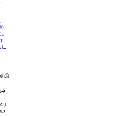
)
)
ள்)
்)
்)
லை)
யாகி
டி
ோரை
மை