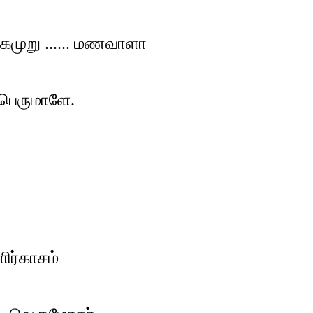
று ...... மணவாளா
பெருமாளே.
ிர்காசம்