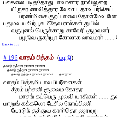
பலகலை படித்தோது பாவாணர் நாவிலுறை
யிருசர ணவித்தார வேலாயு தாவுயர்செய்
பரண்மிசை குறப்பாவை தோள்மேவ மோகமு
பதுமவ யலிற்பூக மீதேவ ரால்கள் துயில்
வருபுனல் பெருக்காறு காவேரி சூழவளர்
பழநிவ ருகற்பூர கோலாக லாவமரர் ...... 
Back to Top
# 196
வாதம் பித்தம்
(
பழநி
)
தானந் தத்தன தானன தானன
தானந் தத்தன தானன தானன
தானந் தத்தன தானன தானன ...... தனதான
வாதம் பித்தமி டாவயி றீளைகள்
சீதம் பற்சனி சூலைம கோதர
மாசங் கட்பெரு மூலவி யாதிகள் ...... குள
மாறுங் கக்கலொ டேசில நோய்பிணி
யோடுந் தத்துவ காரர்தொ ணூறறு