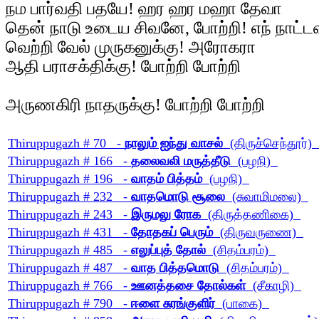
நம பார்வதி பதயே! ஹர ஹர மஹா தேவா
தென் நாடு உடைய சிவனே, போற்றி! எந் நாட்டவ
வெற்றி வேல் முருகனுக்கு! அரோகரா
ஆதி பராசக்திக்கு! போற்றி போற்றி
அருணகிரி நாதருக்கு! போற்றி போற்றி
Thiruppugazh # 70 -
நாலும் ஐந்து வாசல்
(திருச்செந்தூர்)
Thiruppugazh # 166 -
தலைவலி மருத்தீடு
(பழநி)
Thiruppugazh # 196 -
வாதம் பித்தம்
(பழநி)
Thiruppugazh # 232 -
வாதமொடு சூலை
(சுவாமிமலை)
Thiruppugazh # 243 -
இருமலு ரோக
(திருத்தணிகை)
Thiruppugazh # 431 -
தோதகப் பெரும்
(திருவருணை)
Thiruppugazh # 485 -
எலுப்புத் தோல்
(சிதம்பரம்)
Thiruppugazh # 487 -
வாத பித்தமொடு
(சிதம்பரம்)
Thiruppugazh # 766 -
ஊனத்தசை தோல்கள்
(சீகாழி)
Thiruppugazh # 790 -
ஈளை சுரங்குளிர்
(பாகை)