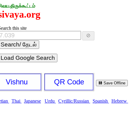
சிவய.திருக்கூட்டம்
sivaya.org
earch this site
🚫
Load Google Search
Vishnu
QR Code
💾 Save Offline
etian
Thai
Japanese
Urdu
Cyrillic/Russian
Spanish
Hebrew