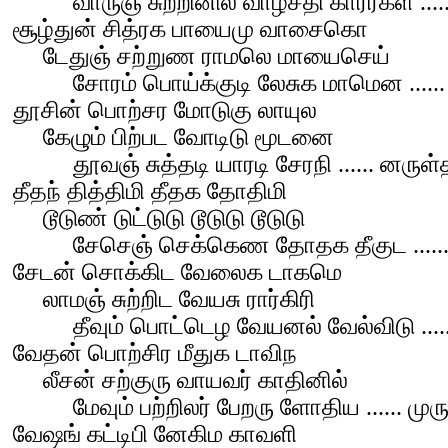
வாருஞ் சுற்றினில் வாழ்சதி காரர்கள் ...
சூழ்துன் சித்ரக பாயைமு வாசைகொ
டேதுஞ் சற்றுண ராமலெ மாயைசெய்
சோரம் பொய்க்குடி லேசுக மாமென ...... 
தூசின் பொற்சர மோடுகு லாயுல
கேழும் பிற்பட வோடிடு மூடனை
தூவஞ் சுத்தடி யாரடி சேரநி ...... னருள்
தீதந் தித்திமி தீதக தோதிமி
டூடுண் டுட்டுடு டூடுடு டூடுடு
சேசெஞ் செக்கெண தோதக தீகுட ......
சேடன் சொக்கிட வேலைக டாகமெ
லாமஞ் சுற்றிட வேயசு ரார்கிரி
தீவும் பொட்டெழ வேயனல் வேல்விடு ......
வேதன் பொற்சிர மீதுக டாவிந
லீசன் சற்குரு வாயவர் காதினில்
மேவும் பற்றிலர் பேறரு ளோதிய ...... ம
வேஷங் கட்டிபி னேகிம காவளி