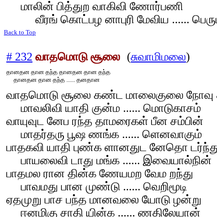
மாலின் பித்துற வாகிவி ணோர்பணி
வீரங் கொட்பழ னாபுரி மேவிய ...... பெர
Back to Top
# 232
வாதமொடு சூலை
(
சுவாமிமலை
)
தானதன தான தந்த தானதன தான தந்த
தானதன தான தந்த ...... தனதான
வாதமொடு சூலை கண்ட மாலைகுலை நோவு ச
மாவலிவி யாதி குன்ம ...... மொடுகாசம்
வாயுவுட னேப ரந்த தாமரைகள் பீன சம்பின்
மாதர்தரு பூஷ ணங்க ...... ளெனவாகும்
பாதகவி யாதி புண்க ளானதுட னேதொ டர்ந்த
பாயலைவி டாது மங்க ...... இவையால்நின்
பாதமல ரான தின்க ணேயமற வேம றந்து
பாவமது பான முண்டு ...... வெறிமூடி
ஏதமுறு பாச பந்த மானவலை யோடு ழன்று
ஈனமிகு சாதி யின்க ...... ணதிலேயான்