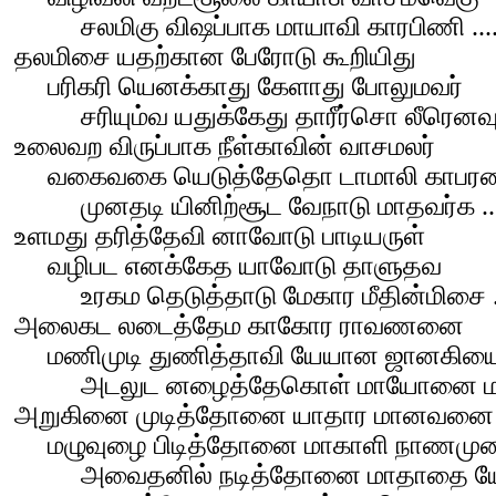
சலமிகு விஷப்பாக மாயாவி காரபிணி ....
தலமிசை யதற்கான பேரோடு கூறியிது
பரிகரி யெனக்காது கேளாது போலுமவர்
சரியும்வ யதுக்கேது தாரீர்சொ லீரெனவும் 
உலைவற விருப்பாக நீள்காவின் வாசமலர்
வகைவகை யெடுத்தேதொ டாமாலி காப
முனதடி யினிற்சூட வேநாடு மாதவர்க .....
உளமது தரித்தேவி னாவோடு பாடியருள்
வழிபட எனக்கேத யாவோடு தாளுதவ
உரகம தெடுத்தாடு மேகார மீதின்மிசை ...
அலைகட லடைத்தேம காகோர ராவணனை
மணிமுடி துணித்தாவி யேயான ஜானகிய
அடலுட னழைத்தேகொள் மாயோனை மாமன
அறுகினை முடித்தோனை யாதார மானவனை
மழுவுழை பிடித்தோனை மாகாளி நாணமுன
அவைதனில் நடித்தோனை மாதாதை யேஎனவ