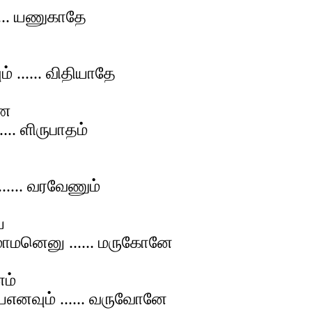
.. யணுகாதே
...... விதியாதே
ரண
. ளிருபாதம்
... வரவேணும்
ை
ெனு ...... மருகோனே
ம்
ும் ...... வருவோனே