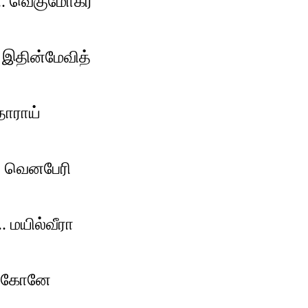
... வெகுமோகர்
இதின்மேவித்
தாராய்
 வெனபேரி
 மயில்வீரா
ுருகோனே